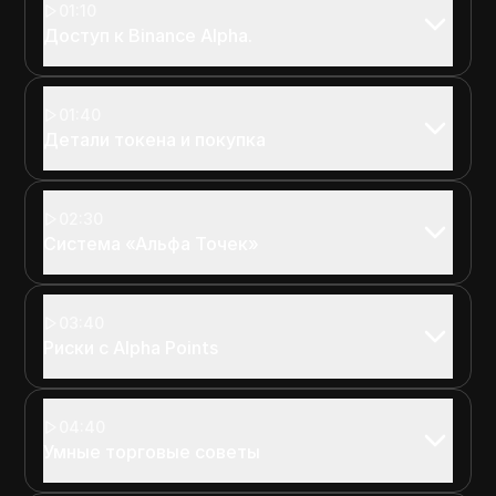
01:10
Доступ к Binance Alpha.
01:40
Детали токена и покупка
02:30
Система «Альфа Точек»
03:40
Риски с Alpha Points
04:40
Умные торговые советы