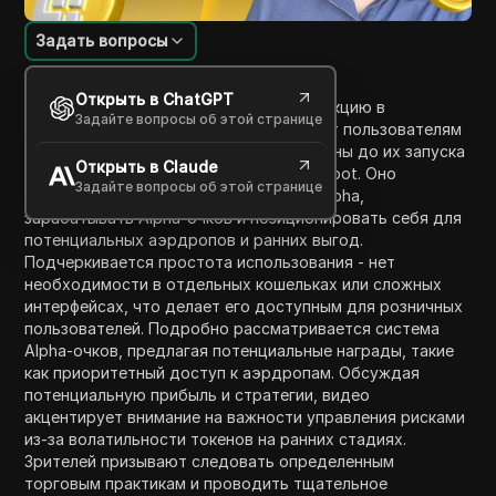
Задать вопросы
Введение в содержание
Открыть в ChatGPT
Видео представляет Binance Alpha, функцию в
Задайте вопросы об этой странице
приложении Binance, которая позволяет пользователям
покупать многообещающие новые токены до их запуска
Открыть в Claude
на крупных биржах, таких как Binance Spot. Оно
Задайте вопросы об этой странице
описывает, как использовать Binance Alpha,
зарабатывать Alpha-очков и позиционировать себя для
потенциальных аэрдропов и ранних выгод.
Подчеркивается простота использования - нет
необходимости в отдельных кошельках или сложных
интерфейсах, что делает его доступным для розничных
пользователей. Подробно рассматривается система
Alpha-очков, предлагая потенциальные награды, такие
как приоритетный доступ к аэрдропам. Обсуждая
потенциальную прибыль и стратегии, видео
акцентирует внимание на важности управления рисками
из-за волатильности токенов на ранних стадиях.
Зрителей призывают следовать определенным
торговым практикам и проводить тщательное