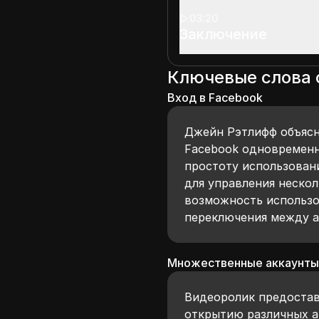
03:20
Заключение
Ключевые слова
Вход в Facebook
Джейн Рэтлифф объясня
Facebook одновременн
простоту использован
для управления неско
возможность использо
переключения между а
Множественные аккаунт
Видеоролик предостав
открытию различных а