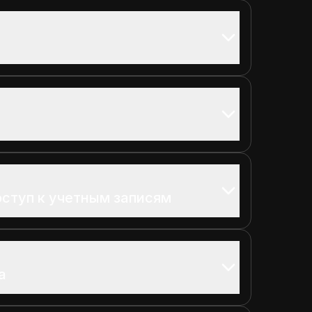
ступ к учетным записям
а