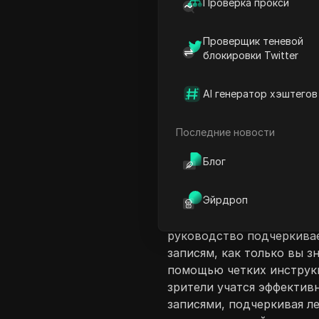
Проверка прокси
Проверщик теневой
блокировки Twitter
AI генератор хэштегов
Введение в соде
В этом руководстве Джей
Последние новости
одновременного входа в 
Блог
ПК. Она демонстрирует, 
записям и управлять ими,
Эйрдроп
предоставляет пошаговый
вкладки в веб-браузере и
руководство подчеркивае
записям, как только вы з
помощью четких инструк
зрители учатся эффектив
записями, подчеркивая л