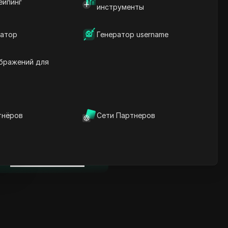
ейпинг
Ключевая информация
инструменты
Анализ временной
шкалы
атор
Генератор username
Ключевые слова
содержания
Связанные вопросы и
бражений для
ответы
Больше рекомендаций
видео
тнёров
Сети Партнеров
нице
ICloak антидетект браузер
надежно управляет
несколькими аккаунтами и
нице
редотвращает блокировки
Скачать