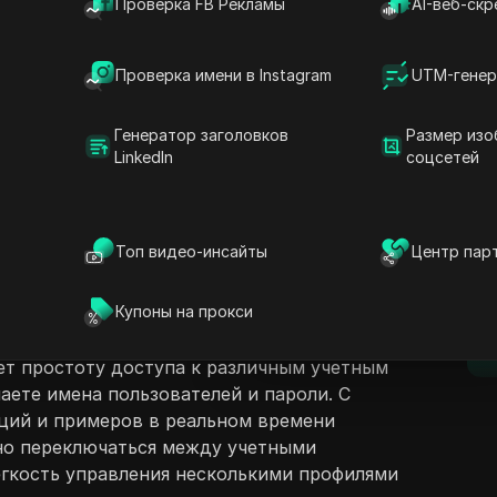
Проверка FB Рекламы
AI-веб-скр
Проверка имени в Instagram
UTM-генер
Генератор заголовков
Размер изо
LinkedIn
соцсетей
ржание
Задать вопросы
н Рэтлифф знакомит зрителей с процессом
несколько учетных записей Facebook на
Открыть в ChatGPT
Топ видео-инсайты
Центр пар
Задайте вопросы об этой стра
D
как получить доступ к двум учетным
 не выходя из ни одной. Джейн
Открыть в Claude
Купоны на прокси
 подход, объясняя, как открывать новые
Задайте вопросы об этой стра
п
 навигировать по настройкам Facebook. Ее
т простоту доступа к различным учетным
наете имена пользователей и пароли. С
ций и примеров в реальном времени
но переключаться между учетными
егкость управления несколькими профилями