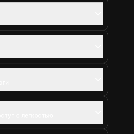
аги
ступ с легкостью