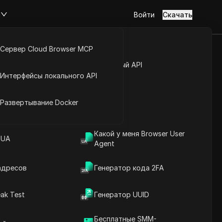
м
Войти
Скачать
Сервер Cloud Browser MCP
acebook на
туп к аккаунту
Открытый API
Интерфейсы локального API
огиями.
йс расширений
Развертывание Docker
Какой у меня Browser User
едуя за технологиями.
 UA
Agent
адресов
Генератор кода 2FA
ak Test
Генератор UUID
Содержание
Введение в содержание
Бесплатные SMM-