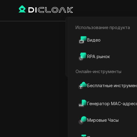
Использование продукта
Электронная коммерци
Как созда
Видео
Партнёрский маркетинг
одном 
RPA рынок
Веб-паук
Онлайн-инструменты
Play Video:
Как создать дв
Бесплатные инструме
Генератор MAC-адрес
Мировые Часы