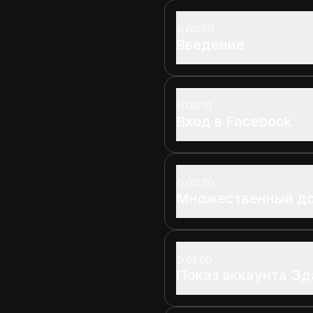
00:00
Введение
00:10
Вход в Facebook
00:30
Множественный до
01:00
Показ аккаунта Эд