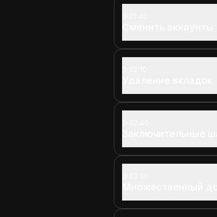
01:40
Сменить аккаунты
02:10
Удаление вкладок
02:40
Заключительные ш
03:00
Множественный до