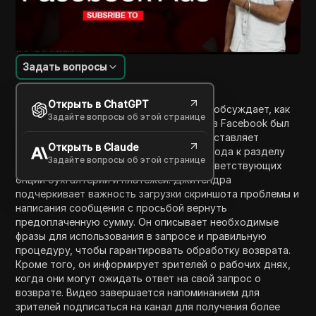
Задать вопросы
Введение в содержание
Открыть в ChatGPT
В этом видео Джитендра из IT SP Hindi обсуждает, как
Задайте вопросы об этой странице
вернуть свои деньги, если ваш аккаунт в Facebook был
приостановлен или отключен. Он предоставляет
Открыть в Claude
поэтапные инструкции, начиная с перехода к разделу
Задайте вопросы об этой странице
«Сообщить о проблеме» и выбора соответствующих
опций бухгалтерии и платежей. Джитендра
подчеркивает важность загрузки скриншота проблемы и
написания сообщения с просьбой вернуть
предоплаченную сумму. Он описывает необходимые
фразы для использования в запросе и правильную
процедуру, чтобы гарантировать обработку возврата.
Кроме того, он информирует зрителей о рабочих днях,
когда они могут ожидать ответ на свой запрос о
возврате. Видео завершается напоминанием для
зрителей подписаться на канал для получения более