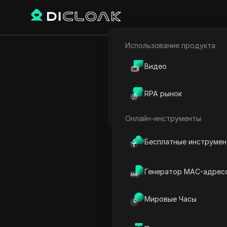
Использование продукта
Электронная коммерци
Мгновенн
Видео
Партнёрский маркетинг
рас
RPA рынок
Веб-паук
Онлайн-инструменты
Play Video:
Мгновенно убе
Бесплатные инструме
Генератор MAC-адрес
Мировые Часы