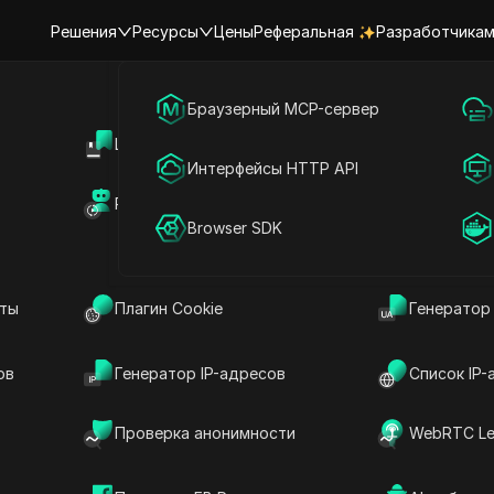
Решения
Ресурсы
Цены
Реферальная
Разработчика
Главная
|
Топ видео-инсайты
я
Маркетинг в социальных сетях
Браузерный MCP-сервер
о уберите ваш теневой бан в
Центр поддержки
Общий дос
Онлайн-реклама
Интерфейсы HTTP API
кройте скрытые секреты сей
Рынок RPA (MCP)
Маркетпле
Общий доступ к аккаунту
Browser SDK
#
Маркетинг в социальных сетях
2026-05-13 16:07
7
минут
рите ваш теневой бан в Тиндере: раскройте скрытые 
нты
Плагин Cookie
Генератор
ов
Генератор IP-адресов
Список IP-
Проверка анонимности
WebRTC Le