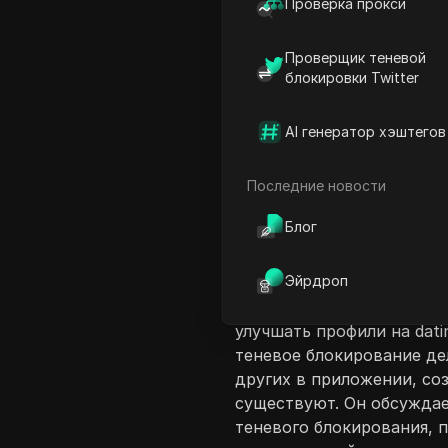
Проверка прокси
Проверщик теневой
блокировки Twitter
AI генератор хэштегов
Введение в соде
В этом видео Джеймс Лэн
Последние новости
блокирование в Tinder, 
Блог
пользователями и подче
принципов Tinder. Он де
Эйрдроп
лучших пользователей Ti
Великобритании, и предс
улучшать профили на dat
теневое блокирование де
других в приложении, соз
существуют. Он обсужда
теневого блокирования, 