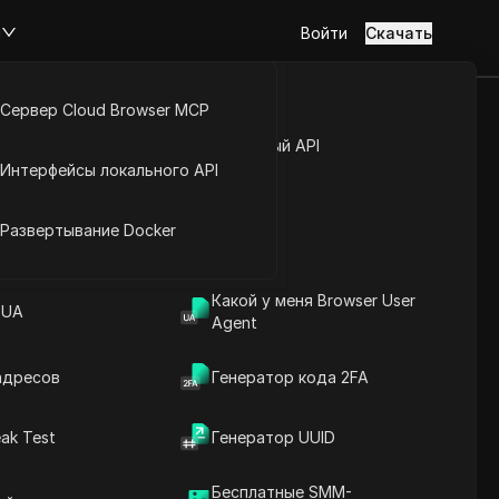
м
Войти
Скачать
Сервер Cloud Browser MCP
 Тиндере:
туп к аккаунту
Открытый API
Интерфейсы локального API
час!
йс расширений
Развертывание Docker
Какой у меня Browser User
секреты сейчас!
 UA
Agent
адресов
Генератор кода 2FA
ak Test
Генератор UUID
Содержание
Введение в содержание
Бесплатные SMM-