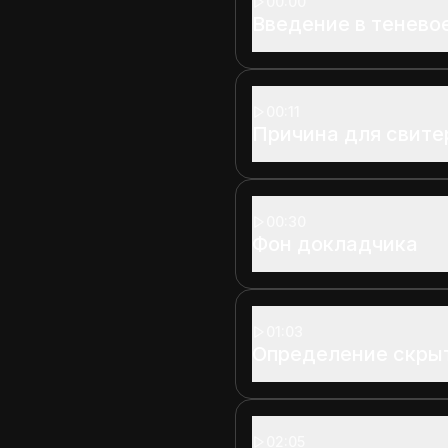
00:00
Введение в тенево
00:11
Причина для свите
00:30
Фон докладчика
01:03
Определение скрыт
02:05