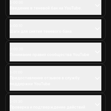
00:00
Введение в теневой бан на YouTube.
00:10
Шаги для снятия теневого бана.
00:30
Понимание правил сообщества YouTube
01:00
Предоставление отзывов в службу
поддержки YouTube
01:30
Проверка и подтверждение действий