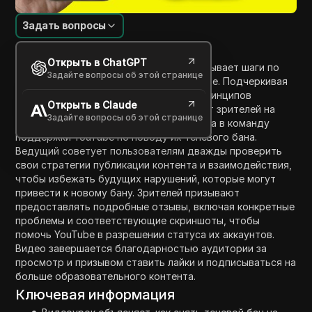
Задать вопросы
Введение в содержание
Открыть в ChatGPT
В этом учебном пособии ведущий описывает шаги по
Задайте вопросы об этой странице
снятию теневого бана с каналов YouTube. Подчеркивая
важность соблюдения руководящих принципов
Открыть в Claude
сообщества YouTube, видео направляет зрителей на
Задайте вопросы об этой странице
проверку соответствия и подачу отзыва в команду
поддержки YouTube по поводу их теневого бана.
Ведущий советует пользователям дважды проверить
свои стратегии публикации контента и взаимодействия,
чтобы избежать будущих нарушений, которые могут
привести к новому бану. Зрителей призывают
предоставлять подробные отзывы, включая конкретные
проблемы и соответствующие скриншоты, чтобы
помочь YouTube в разрешении статуса их аккаунтов.
Видео завершается благодарностью аудитории за
просмотр и призывом ставить лайки и подписываться на
больше образовательного контента.
Ключевая информация