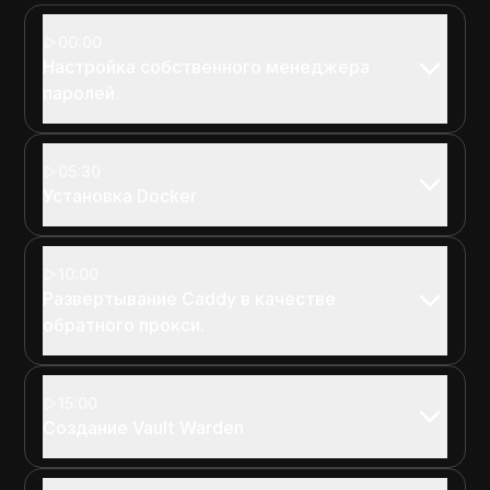
00:00
Настройка собственного менеджера
паролей.
05:30
Установка Docker
10:00
Развертывание Caddy в качестве
обратного прокси.
15:00
Создание Vault Warden