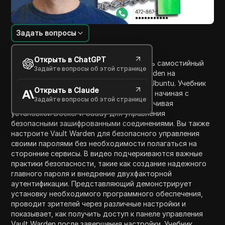
Задать вопросы
Введение в содержание
Открыть в ChatGPT
В этом видео вы научитесь настраивать самостийный
Задайте вопросы об этой странице
менеджер паролей, используя Vault Warden на
виртуальном частном сервере (VPS) с Ubuntu. Учебник
Открыть в Claude
охватывает весь процесс шаг за шагом, начиная с
Задайте вопросы об этой странице
создания сервера на Commotera и заканчивая
установкой Docker и Caddy для управления
безопасными зашифрованными соединениями. Вы также
настроите Vault Warden для безопасного управления
своими паролями без необходимости полагаться на
сторонние сервисы. В видео подчеркиваются важные
практики безопасности, такие как создание надежного
главного пароля и внедрение двухфакторной
аутентификации. Представляющий демонстрирует
установку необходимого программного обеспечения,
проводит зрителей через различные настройки и
показывает, как получить доступ к панеле управления
Vault Warden после завершения настройки. Учебник