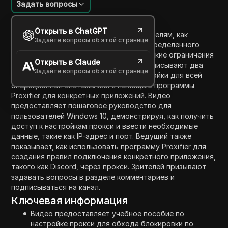
Задать вопросы
Введение в содержание
Открыть в ChatGPT
В этом видео ведущий показывает зрителям, как
Задайте вопросы об этой странице
настроить прокси с использованием определенного
кода, что помогает обойти географические ограничения
Открыть в Claude
и повысить онлайн-анонимность. Они описывают два
Задайте вопросы об этой странице
метода настройки прокси: путем настройки для всей
операционной системы или с помощью программы
Proxifier для конкретных приложений. Видео
предоставляет пошаговое руководство для
пользователей Windows 10, демонстрируя, как получить
доступ к настройкам прокси и ввести необходимые
данные, такие как IP-адрес и порт. Ведущий также
показывает, как использовать программу Proxifier для
создания правил подключения конкретного приложения,
такого как Discord, через прокси. Зрителей призывают
задавать вопросы в разделе комментариев и
подписываться на канал.
Ключевая информация
Видео предоставляет учебное пособие по
настройке прокси для обхода блокировки по