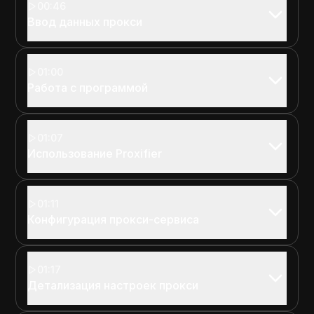
00:46
Ввод данных прокси
01:00
Работа с программой
01:07
Использование Proxifier
01:11
Конфигурация прокси-сервиса
01:17
Детализация настроек прокси