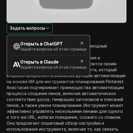
Задать вопросы
Введение в содержание
Открыть в ChatGPT
В этом видео Анастасия представляет мощный
Задайте вопросы об этой странице
инструмент под названием Block to Pin,
предназначенный для массового создания и
Открыть в Claude
планирования пинов на Pinterest. Она делится своим
Задайте вопросы об этой странице
опытом использования этого инструмента, который
впервые предлагает уникальные функции автоматизации
на основе ИИ для инструментов планирования Pinterest.
Анастасия подчеркивает преимущества автоматизации
процесса создания пинов, включая автоматическое
соответствие досок, генерацию заголовков и описаний
пинов, а также умное планирование. Инструмент может
эффективно управлять несколькими пинами для одного
и того же URL, избегая поведения, схожего со спамом.
Она предлагает пошаговый обзор настройки и
использования инструмента, включая то, как связать