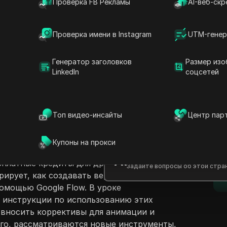
Проверка FB Рекламы
AI-веб-скр
Проверка имени в Instagram
UTM-генер
Генератор заголовков
Размер изо
LinkedIn
соцсетей
ржание
Задать вопросы
 обзор основных обновлений
Топ видео-инсайты
Центр пар
le, с акцентом на новые функции для
Открыть в ChatGPT
Задайте вопросы об этой стра
D
й Ultra, которые теперь могут создавать
Купоны на прокси
во быстрых видео без использования
Открыть в Claude
сплатные кредиты для других
Задайте вопросы об этой стра
п
рирует, как создавать вертикальные видео
омощью Google Flow. В уроке
 инструкции по использованию этих
к вносить коррективы для анимации и
ого, рассматриваются новые инструменты,