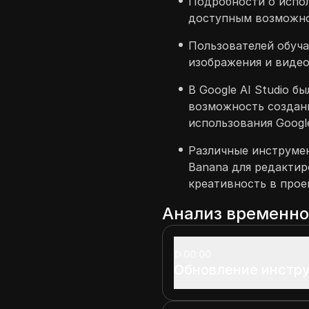
Подробности о испол
доступным возможно
Пользователей обуча
изображения и видео
В Google AI Studio 
возможность создан
использования Googl
Различные инструмен
Banana для редакти
креативность в прое
Анализ временн
00:00
Обновление инстру