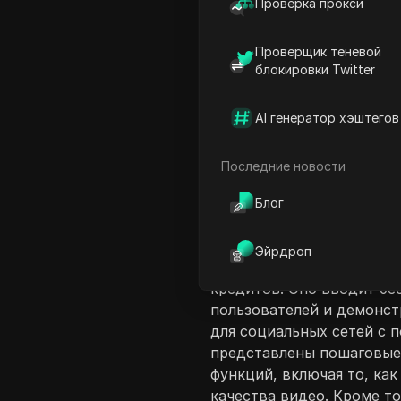
Проверка прокси
Проверщик теневой
блокировки Twitter
AI генератор хэштегов
Последние новости
Введение в соде
Это видео предоставляет
Блог
инструментов ИИ от Goog
пользователей с подписко
Эйрдроп
неограниченное количест
кредитов. Оно вводит бе
пользователей и демонст
для социальных сетей с п
представлены пошаговые
функций, включая то, ка
качества видео. Кроме т