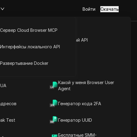
м
Войти
Скачать
Сервер Cloud Browser MCP
атно и без
туп к аккаунту
Открытый API
Интерфейсы локального API
16 в VEO 3
йс расширений
Развертывание Docker
Какой у меня Browser User
 UA
Agent
кальные видео 9:16 в VEO 3 бесплатно
адресов
Генератор кода 2FA
ak Test
Генератор UUID
Бесплатные SMM-