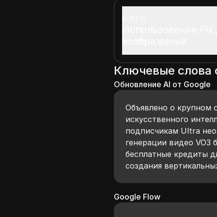
09:15
Использование Pix
изображений.
Ключевые слова
Обновление AI от Google
Объявлено о крупном 
искусственного интел
подписчикам Ultra не
генерации видео VO3 
бесплатные кредиты дл
создания вертикальны
Google Flow