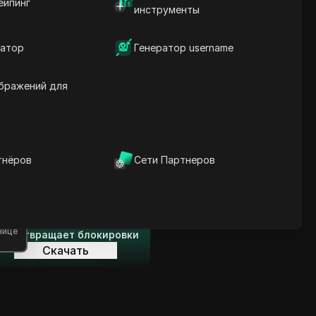
ейпинг
Содержание
инструменты
Введение в содержание
Ключевая информация
атор
Генератор username
Анализ временной
шкалы
Ключевые слова
бражений для
содержания
Связанные вопросы и
ответы
Больше рекомендаций
видео
тнёров
Сети Партнеров
нице
ICloak антидетект браузер
надежно управляет
несколькими аккаунтами и
нице
редотвращает блокировки
Скачать