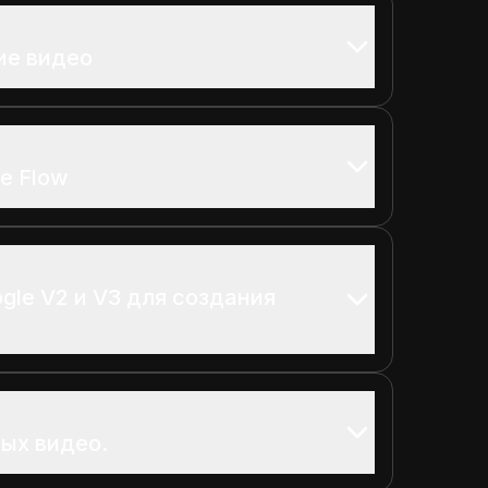
ие видео
e Flow
gle V2 и V3 для создания
ых видео.