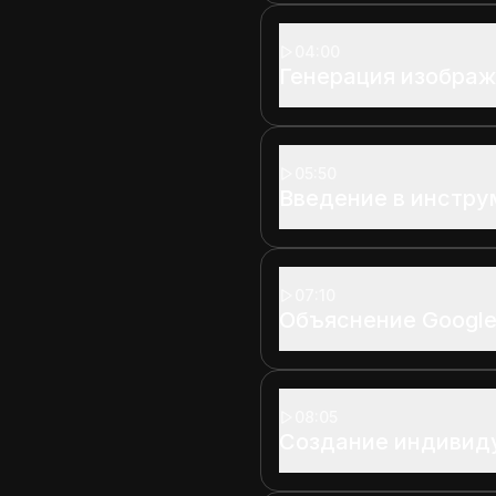
04:00
Генерация изображ
05:50
Введение в инстр
07:10
Объяснение Google 
08:05
Создание индивид