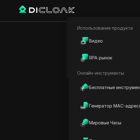
Использование продукта
Электронная коммерци
Как испол
Видео
Партнёрский маркетинг
ограничен
RPA рынок
Веб-паук
Онлайн-инструменты
Бесплатные инструме
Play Video:
Как использова
Генератор MAC-адрес
Мировые Часы