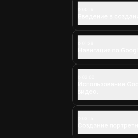
00:19
Введение в создан
01:28
Навигация по Googl
02:00
Использование Goo
видео.
03:15
Создание портретн