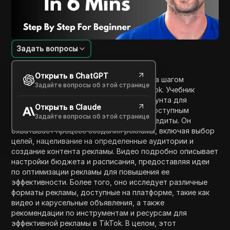
Задать вопросы
Введение в содержание
Открыть в ChatGPT
В этом видео зрители узнают, как шаг за шагом
Задайте вопросы об этой странице
настроить свою первую рекламу в TikTok. Учебник
проводит через процесс создания аккаунта для
Открыть в Claude
рекламы в TikTok, включая советы по доступным
Задайте вопросы об этой странице
предложениям, таким как рекламные кредиты. Он
охватывает процесс создания рекламы, включая выбор
целей, нацеливание на определенные аудитории и
создание контента рекламы. Видео подробно описывает
настройки бюджета и расписания, предоставляя идеи
по оптимизации рекламы для повышения ее
эффективности. Более того, оно исследует различные
форматы рекламы, доступные на платформе, такие как
видео и карусельные объявления, а также
рекомендации по инструментам и ресурсам для
эффективной рекламы в TikTok. В целом, этот