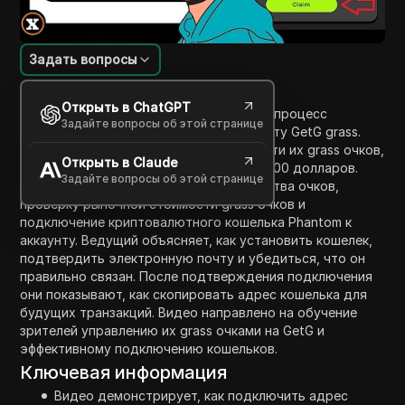
Задать вопросы
Введение в содержание
Открыть в ChatGPT
В этом видео ведущий демонстрирует процесс
Задайте вопросы об этой странице
подключения адреса кошелька к аккаунту GetG grass.
Туториал начинается с показа стоимости их grass очков,
Открыть в Claude
которые они оценивают в более чем 3000 долларов.
Задайте вопросы об этой странице
Шаги включают расчет общего количества очков,
проверку рыночной стоимости grass очков и
подключение криптовалютного кошелька Phantom к
аккаунту. Ведущий объясняет, как установить кошелек,
подтвердить электронную почту и убедиться, что он
правильно связан. После подтверждения подключения
они показывают, как скопировать адрес кошелька для
будущих транзакций. Видео направлено на обучение
зрителей управлению их grass очками на GetG и
эффективному подключению кошельков.
Ключевая информация
Видео демонстрирует, как подключить адрес