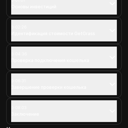
01:01
Основы инвестиций
02:26
Идентификация стоимости GetGrass
04:36
Проверка подключения кошелька
06:31
Завершение проверки кошелька
08:03
Заключение