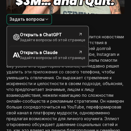
Задать вопросы
Введение в содержание
Открыть в ChatGPT
В этом откровенном видео Ё Эллиот делится новостями
Задайте вопросы об этой странице
о своей жизни и эволюции своего присутствия в
социальных сетях. Он размышляет о своей долгой
Открыть в Claude
карьере на таких платформах, как YouTube, Instagram и
Задайте вопросы об этой странице
Facebook, подчеркивая, что хотя эти каналы помогли
ему увеличить аудиторию и бизнес, он недавно решил
удалить эти приложения со своего телефона, чтобы
уменьшить отвлечения. Он выражает стремление к
искренности и целостности в своем подходе, объясняя,
что предпочитает значимые, лицом к лицу
взаимодействия, нежели навигацию по сложностям
онлайн-сообществ и рекламным стратегиям. Он намерен
больше сосредоточиться на YouTube, переформировав
свой канал в платформу мудрости, одновременно
предлагая возможности для личного коучинга. Эллиот
откровенно обсуждает давление социальных сетей и
то, как это влияет на личное благополучие и семейную