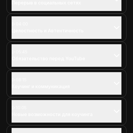
Перерыв в социальных сетях
04:00
Целостность и Автентичность
05:45
Обязательство перед YouTube
08:15
Коучинг и коммуникация
10:05
Новые возможности для коучинга