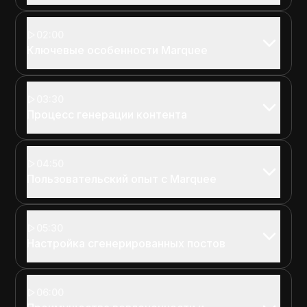
02:00
Ключевые особенности Marquee
03:30
Процесс генерации контента
04:50
Пользовательский опыт с Marquee
05:30
Настройка сгенерированных постов
06:00