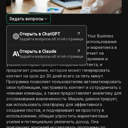
Задать вопросы
Введение в содержание
Открыть в ChatGPT
В этом видео Мишель из компании Mind Your Business
Задайте вопросы об этой странице
Incorporated обсуждает преимущества использования
простой программы ИИ для оптимизации маркетинга в
Открыть в Claude
социальных сетях для бизнеса. Она отвечает на
Задайте вопросы об этой странице
распространенные опасения по поводу времени и
усилий, которые требуют создание контента, и
предлагает решение, которое может генерировать
контент на срок до 30 дней всего за пять минут.
Программа позволяет пользователям автоматизировать
свои публикации, настраивать контент и сотрудничать с
членами команды, а также предоставляет аналитику для
отслеживания вовлеченности. Мишель демонстрирует,
как использовать платформу для эффективного
создания постов, и подчеркивает ее простоту в
использовании, обещая упростить маркетинговые
усилия и потенциально увеличить доход. Она
приглашает зрителей исследовать программу по