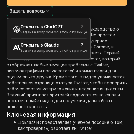
Задать вопросы
Введение в содержание
Открыть в ChatGPT
Это видео предоставляет пошаговое руководство о
Задайте вопросы об этой странице
том, как проверить, испытывает ли Twitter простои.
Ведущий предлагает использовать браузерное
Открыть в Claude
приложение, такое как Google, Safari или Chrome, и
Задайте вопросы об этой странице
просто ввести в поиск «Twitter не работает». Первый
рекомендуемый ресурс - это Down Detector, который
отображает любые текущие проблемы с Twitter,
включая графики пользователей и комментарии для
оценки опыта других. Кроме того, в видео упоминается
собственная страница статуса Twitter, чтобы проверить
рабочее состояние приложения и недавние инциденты.
Ведущий призывает зрителей подписаться на канал и
поставить лайк видео для получения дальнейшего
полезного контента.
Ключевая информация
Докладчик представляет учебное пособие о том,
как проверить, работает ли Twitter.