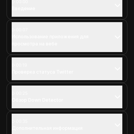
00:00
Введение
00:07
Использование приложения для
просмотра на вебе
00:19
Проверка статуса Twitter
00:25
Обзор Down Detector
00:35
Дополнительная информация