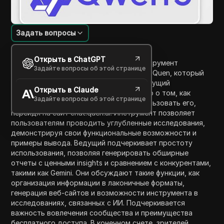
Задать вопросы
Введение в содержание
Открыть в ChatGPT
В этом видео мы исследуем новый инструмент
Задайте вопросы об этой странице
"Глубокие Исследования", выпущенный Quen, который
бесплатен для всех пользователей. Ведущий
Открыть в Claude
предоставляет пошаговое руководство о том, как
Задайте вопросы об этой странице
получить доступ к инструменту и использовать его,
перейдя на сайт chat.quen.ai. Инструмент позволяет
пользователям проводить углубленные исследования,
демонстрируя свои функциональные возможности и
примеры вывода. Ведущий подчеркивает простоту
использования, позволяя генерировать обширные
отчеты с ценными insights и сравнением с конкурентами,
такими как Gemini. Они обсуждают такие функции, как
организация информации в лаконичные форматы,
генерация веб-сайтов и возможности инструмента в
исследованиях, связанных с ИИ. Подчеркивается
важность вовлечения сообщества и преимущества
бесплатного доступа. В конечном счете, зрителей