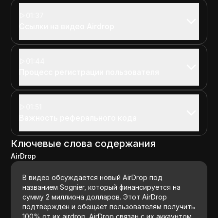
01:37
Ссылки на видео Airdrop
01:44
Процесс регистрации пользователя
01:51
Важность реферального кода
Ключевые слова содержания
AirDrop
В видео обсуждается новый AirDrop под
названием Sognier, который финансируется на
сумму 2 миллиона долларов. Этот AirDrop
подтвержден и обещает пользователям получить
100% от их airdrop. AirDrop связан с их аккаунтом