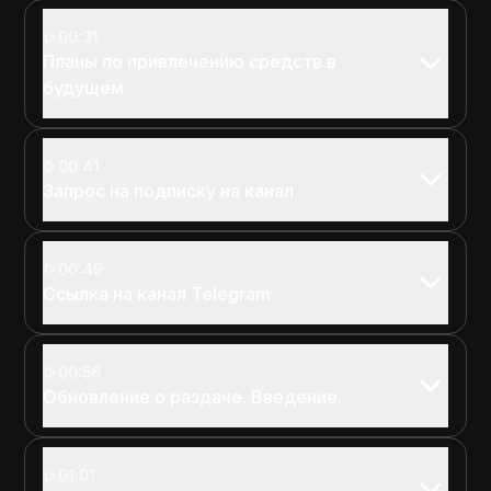
00:31
Планы по привлечению средств в
будущем
00:41
Запрос на подписку на канал
00:49
Ссылка на канал Telegram
00:56
Обновление о раздаче. Введение.
01:01