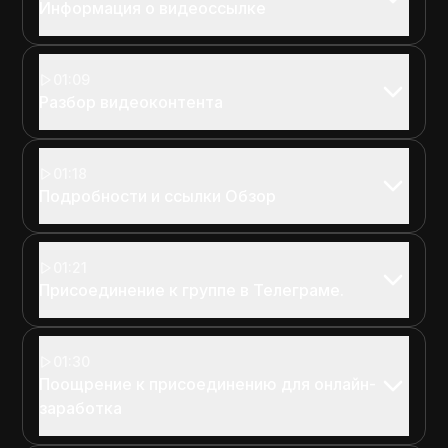
Информация о видеоссылке
01:09
Разбор видеоконтента
01:18
Подробности и ссылки Обзор
01:21
Присоединение к группе в Телеграме.
01:30
Поощрение к присоединению для онлайн-
заработка