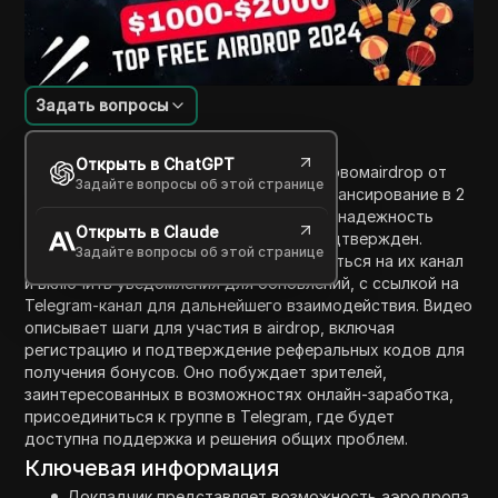
Задать вопросы
Введение в содержание
Открыть в ChatGPT
Видео предоставляет информацию о новомairdrop от
Задайте вопросы об этой странице
Sognier, который предлагает общее финансирование в 2
миллиона долларов. Оно подчеркивает надежность
Открыть в Claude
airdrop, с гарантией, что он на 100% подтвержден.
Задайте вопросы об этой странице
Ведущий приглашает зрителей подписаться на их канал
и включить уведомления для обновлений, с ссылкой на
Telegram-канал для дальнейшего взаимодействия. Видео
описывает шаги для участия в airdrop, включая
регистрацию и подтверждение реферальных кодов для
получения бонусов. Оно побуждает зрителей,
заинтересованных в возможностях онлайн-заработка,
присоединиться к группе в Telegram, где будет
доступна поддержка и решения общих проблем.
Ключевая информация
Докладчик представляет возможность аэродропа