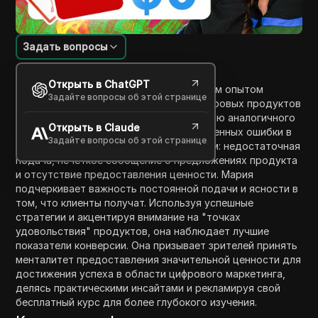
Задать вопросы
Введение в содержание
Открыть в ChatGPT
В этом видео Мария Уэнт делится своим опытом
Задайте вопросы об этой странице
заработка миллионов на продажах цифровых продуктов
и обучении своих студентов достижению аналогичного
Открыть в Claude
успеха. Она выделяет три распространенных ошибки в
Задайте вопросы об этой странице
маркетинге, которые мешают продажам: недостаточная
подача, нечеткое сообщение о предложениях продукта
и отсутствие предоставления ценности. Мария
подчеркивает важность постоянной подачи и ясности в
том, что клиенты получат. Используя успешные
стратегии и акцентируя внимание на "точках
удовольствия" продуктов, она наблюдает лучшие
показатели конверсии. Она призывает зрителей принять
менталитет предоставления значительной ценности для
достижения успеха в области цифрового маркетинга,
делясь практическими инсайтами и рекламируя свой
бесплатный курс для более глубокого изучения.