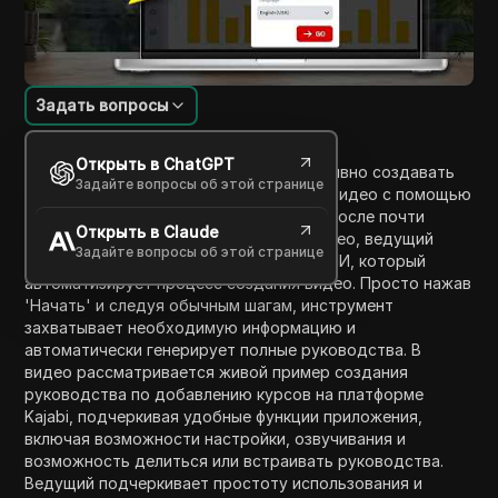
Задать вопросы
Введение в содержание
Открыть в ChatGPT
Этот видеоурок исследует, как эффективно создавать
Задайте вопросы об этой странице
пошаговые руководства и обучающие видео с помощью
инструмента ИИ под названием Guide. После почти
Открыть в Claude
восьми лет опыта в создании таких видео, ведущий
Задайте вопросы об этой странице
представляет подход, основанный на ИИ, который
автоматизирует процесс создания видео. Просто нажав
'Начать' и следуя обычным шагам, инструмент
захватывает необходимую информацию и
автоматически генерирует полные руководства. В
видео рассматривается живой пример создания
руководства по добавлению курсов на платформе
Kajabi, подчеркивая удобные функции приложения,
включая возможности настройки, озвучивания и
возможность делиться или встраивать руководства.
Ведущий подчеркивает простоту использования и