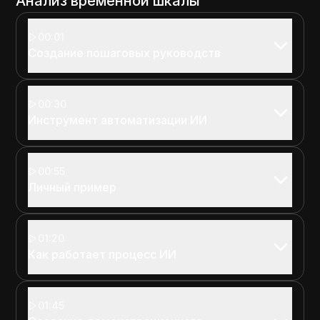
Анализ временной шкалы
00:01
Создание пошаговых руководств
00:30
Инструмент автоматизации ИИ
00:55
Личный пример
01:20
Как работает процесс ИИ
01:45