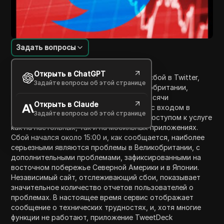
Задать вопросы
Введение в содержание
Открыть в ChatGPT
Видео обсуждает широкомасштабный сбой в Twitter,
Задайте вопросы об этой странице
затрагивающий пользователей в Великобритании,
Европе, Северной Америке и Японии. Тысячи
Открыть в Claude
пользователей испытывают трудности с входом в
Задайте вопросы об этой странице
систему, обновлением своих лент или доступом к услуге
как на настольных, так и на мобильных приложениях.
Сбой начался около 15:00 и, как сообщается, наиболее
серьезными являются проблемы в Великобритании, с
дополнительными проблемами, зафиксированными на
восточном побережье Северной Америки и в Японии.
Независимый сайт, отслеживающий сбои, показывает
значительное количество отчетов пользователей о
проблемах. В настоящее время сервис отображает
сообщение о технических трудностях, и, хотя многие
функции не работают, приложение TweetDeck