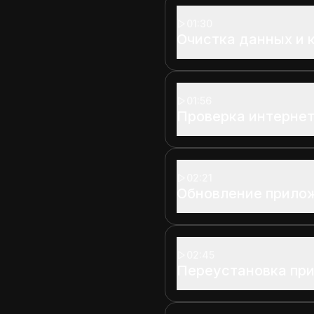
01:30
Очистка данных и 
01:56
Проверка интерне
02:21
Обновление прило
02:45
Переустановка пр