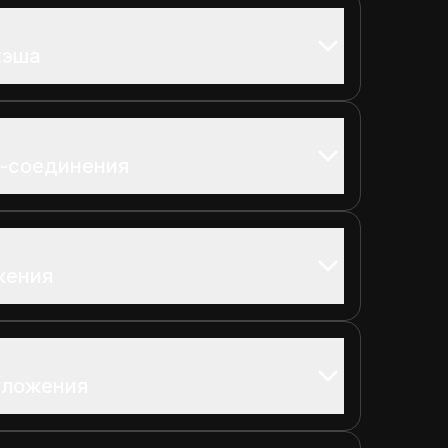
кэша
т-соединения
жения
иложения