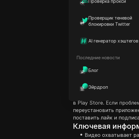
Проверка прокси
Проверщик теневой
блокировки Twitter
AI генератор хэштегов
Введение в соде
В этом видео ведущий о
Последние новости
сталкиваются пользовате
Блог
как X. Он предоставляет
этих проблем, включая п
Эйрдроп
и очистку кэша и данных.
интернет-соединение и п
в Play Store. Если пробл
переустановить приложе
поставить лайк и подписа
Ключевая инфор
Видео охватывает р