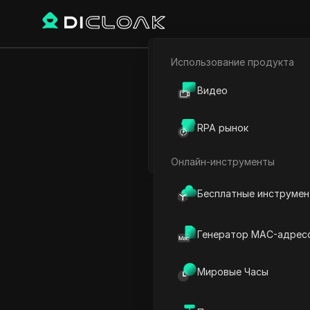
Использование продукта
Электронная коммерци
Twitter - Пр
Видео
Партнёрский маркетинг
проб
RPA рынок
Веб-паук
Онлайн-инструменты
Play Video:
Twitter - Прил
Бесплатные инструме
Генератор MAC-адрес
Мировые Часы