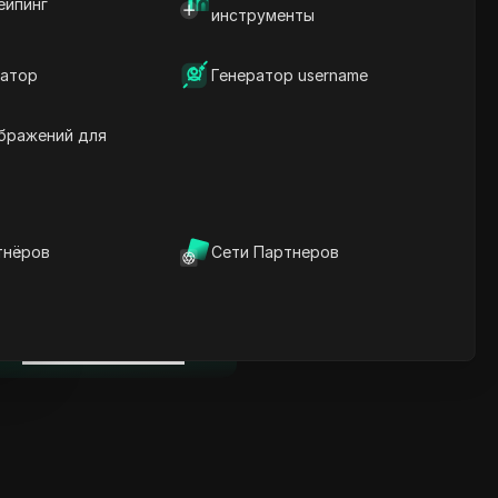
ейпинг
Ключевая информация
инструменты
Анализ временной
шкалы
атор
Генератор username
Ключевые слова
содержания
Связанные вопросы и
бражений для
ответы
Больше рекомендаций
видео
тнёров
Сети Партнеров
нице
ICloak антидетект браузер
надежно управляет
несколькими аккаунтами и
нице
редотвращает блокировки
Скачать