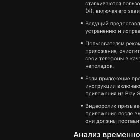
сталкиваются пользо
(X), включая его зав
Ведущий предоставл
устранению и исправ
Пользователям реко
приложения, очистит
свои телефоны в кач
неполадок.
Если приложение пр
инструкции включаю
приложения из Play S
Видеоролик призывае
приложение после вы
они должны поставит
Анализ временн