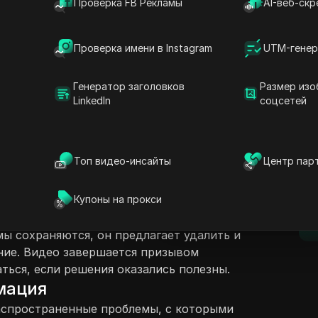
Проверка FB Рекламы
AI-веб-скр
Проверка имени в Instagram
UTM-генер
Генератор заголовков
Размер изо
LinkedIn
соцсетей
ржание
Задать вопросы
бсуждает общие проблемы, с которыми
ли приложения Twitter, ныне известного
Открыть в ChatGPT
Топ видео-инсайты
Центр пар
Задайте вопросы об этой стра
D
 пошаговое руководство по устранению
роверку настроек приложения, разрешений
Открыть в Claude
Купоны на прокси
 Зрителям предлагается проверить их
Задайте вопросы об этой стра
п
роверить наличие обновлений приложения
емы сохраняются, он предлагает удалить и
ние. Видео завершается призывом
ться, если решения оказались полезны.
мация
аспространенные проблемы, с которыми