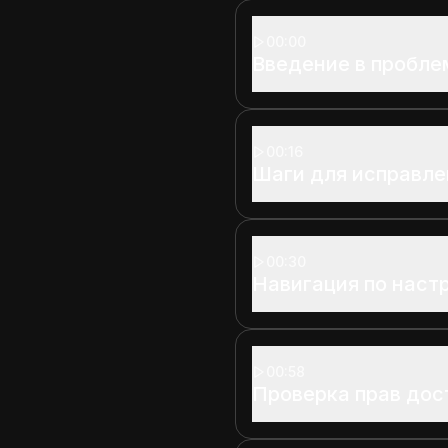
00:00
Введение в пробле
00:16
Шаги для исправлен
00:30
Навигация по наст
00:58
Проверка прав дос