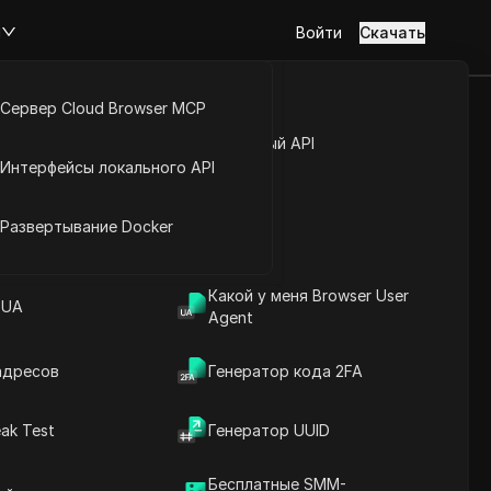
м
Войти
Скачать
Сервер Cloud Browser MCP
| Исправление
туп к аккаунту
Открытый API
Интерфейсы локального API
 2026
йс расширений
Развертывание Docker
Какой у меня Browser User
риложением Twitter 2026
 UA
Agent
адресов
Генератор кода 2FA
ak Test
Генератор UUID
Содержание
Введение в содержание
Бесплатные SMM-