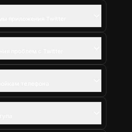
мы приложения Twitter
ия проблем с Twitter
ройкам телефона
тупа