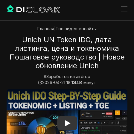
Главная
|
Топ видео-инсайты
Unich UN Token IDO, дата
листинга, цена и токеномика
Пошаговое руководство | Новое
обновление Unich
#
Заработок на airdrop
2026-04-21 18:13
8
минут
Play Video:
Unich UN Token IDO, дата листинга, це