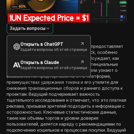
Задать вопросы
Введение в содержание
Открыть в ChatGPT
В этом информативном видео ведущий предоставляет
Задайте вопросы об этой странице
исчерпывающий обзор проекта Ji Yu Neck, особенно
фокусируясь на его токене UN. Видео обсуждает, как
Открыть в Claude
купить токен, его цены при листинге, потенциальные
Задайте вопросы об этой странице
прибыли и детальную токеномику. Зрители узнают о
возможностях предторговли на OTC-платформе,
преимуществах удержания токена и его утилите для
снижения транзакционных сборов и раннего доступа к
проектам. Ведущий подчеркивает важность
тщательного исследования и отмечает, что это платная
реклама, призывая зрителей подходить к информации с
осторожностью. Ключевые статистические данные,
такие как объемы торгов и уровни доверия
пользователей, делятся наряду с рекомендациями по
подключению кошельков и процессам покупки. Ведущий