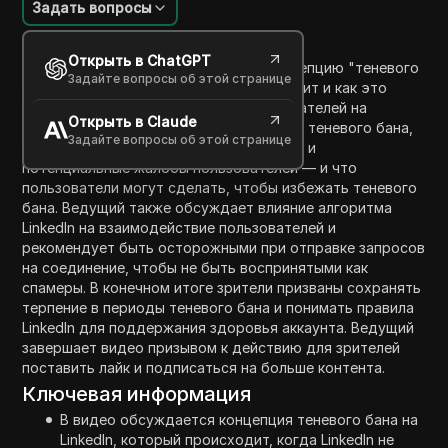
Задать вопросы
Введение в содержание
Открыть в ChatGPT
В этом видео ведущий исследует концепцию "теневого
Задайте вопросы об этой странице
бана в LinkedIn", объясняя, что это значит и как это
может повлиять на видимость пользователей на
Открыть в Claude
платформе. Видео охватывает признаки теневого бана,
Задайте вопросы об этой странице
его причины — включая автоматизацию и
потенциальные жалобы пользователей — и что
пользователи могут сделать, чтобы избежать теневого
бана. Ведущий также обсуждает влияние алгоритма
LinkedIn на взаимодействие пользователей и
рекомендует быть осторожными при отправке запросов
на соединение, чтобы не быть воспринятыми как
спамеры. В конечном итоге зрители призваны сохранять
терпение в периоды теневого бана и понимать правила
LinkedIn для поддержания здоровья аккаунта. Ведущий
завершает видео призывом к действию для зрителей
поставить лайк и подписаться на больше контента.
Ключевая информация
В видео обсуждается концепция теневого бана на
LinkedIn, который происходит, когда LinkedIn не