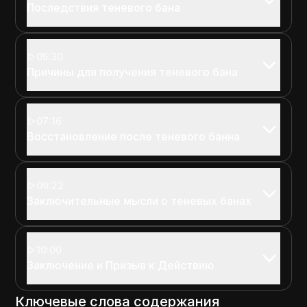
Последствия теневого бана
05:30
Причины для получения теневого бана
07:16
Восстановление после теневого банна
09:22
Заключительные мысли о теневых банах
10:00
Заключение и Призыв к Действию
Ключевые слова содержания