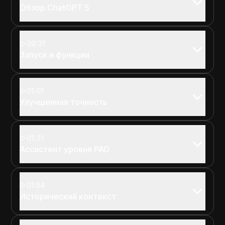
Обзор ChatGPT 5
00:31
Запуск и функции
01:01
Улучшенная точность
01:31
Ассистент уровня PAD
01:54
Исторический контекст