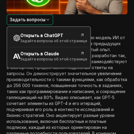
Задать вопросы
Введение в содержание
Открыть в ChatGPT
Это видео обсуждает GPT-5, последнюю модель ИИ от
Задайте вопросы об этой странице
OpenAI, которая интегрирует функции из предыдущих
версий, чтобы создать более продвинутый опыт.
Открыть в Claude
Запущенный 7 августа 2025 года, GPT-5 разработан так,
Задайте вопросы об этой странице
чтобы пользователи чувствовали, что взаимодействуют
с экспертом, предоставляя подробные ответы на
запросы. Он демонстрирует значительное увеличение
производительности с такими функциями, как обработка
до 256 000 токенов, повышенная точность в заданиях,
таких как программирование и написание, и сокращение
галлюцинаций на 80%. Видео описывает, как GPT-5
сочетает элементы из GPT-4 и его итераций,
подчеркивая его роль в контексте исследований и
бизнес-стратегий. Оно акцентирует разные уровни
использования, включая бесплатные и платные
подписки, каждый из которых ориентирован на
различные потребности пользователей. В конечном