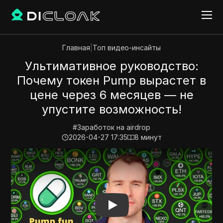
Главная
|
Топ видео-инсайты
Ультимативное руководство:
Почему токен Pump вырастет в
цене через 6 месяцев — не
упустите возможность!
#
Заработок на airdrop
2026-04-27 17:35
8
минут
Play Video:
Ультимативное руководство: Почему ток