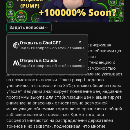
Задать вопросы
Введение в содержание
Открыть в ChatGPT
Видеоролик обсуждает токен pump.f, подчеркивая
Задайте вопросы об этой странице
корреляцию между вниманием рынка и колебаниями цен.
Он предполагает, что когда токен получает
Открыть в Claude
значительное внимание, его цена имеет тенденцию к
Задайте вопросы об этой странице
inflation, что делает это подходящей возможностью
для продажи, в то время как низкое внимание указывает
на возможность покупки. Токен pump.f недавно
увеличился в стоимости на 35%; однако общий интерес
угасает. Ведущий анализирует поведение цен, недавние
программы выкупа для стабилизации цен и акцентирует
внимание на опасениях относительно возможной
манипуляции объемами торговли по сравнению с общей
заблокированной стоимостью. Кроме того, они
сосредотачиваются на распределении держателей
токенов и их захватах, подчеркивая, что многие