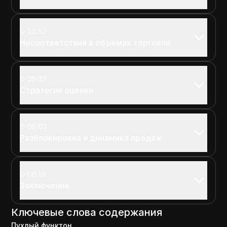
02:52
Несоответствия в объемах торговли
05:03
Стратегии оценки
06:03
Разблокировка и динамика продаж
06:19
Заключение
Ключевые слова содержания
Пухлый функтон.