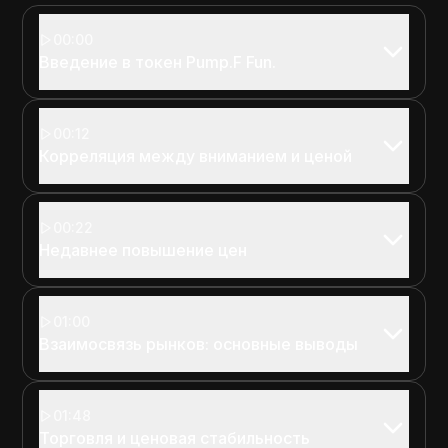
00:00
Введение в токен Pump.F Fun.
00:12
Корреляция между вниманием и ценой
00:22
Недавнее повышение цен
01:00
Взаимосвязь рынков: основные выводы
01:48
Торговля и ценовая стабильность