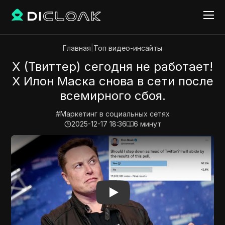
Главная
|
Топ видео-инсайты
Х (Твиттер) сегодня не работает!
X Илон Маска снова в сети после
всемирного сбоя.
#
Маркетинг в социальных сетях
2025-12-17 18:36
6
минут
Play Video:
Х (Твиттер) сегодня не работает! X Илон