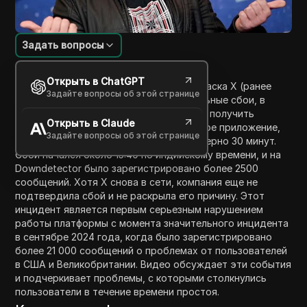
Задать вопросы
Введение в содержание
Открыть в ChatGPT
10 марта 2025 года платформа Элонa Маска X (ранее
Задайте вопросы об этой странице
известная как Twitter) испытала глобальные сбои, в
результате чего пользователи не могли получить
Открыть в Claude
доступ к платформе как через мобильное приложение,
Задайте вопросы об этой странице
так и через веб-версию в течение примерно 30 минут.
Сбой начался около 15:40 по индийскому времени, и на
Downdetector было зарегистрировано более 2500
сообщений. Хотя X снова в сети, компания еще не
подтвердила сбой и не раскрыла его причину. Этот
инцидент является первым серьезным нарушением
работы платформы с момента значительного инцидента
в сентябре 2024 года, когда было зарегистрировано
более 21 000 сообщений о проблемах от пользователей
в США и Великобритании. Видео обсуждает эти события
и подчеркивает проблемы, с которыми столкнулись
пользователи в течение времени простоя.