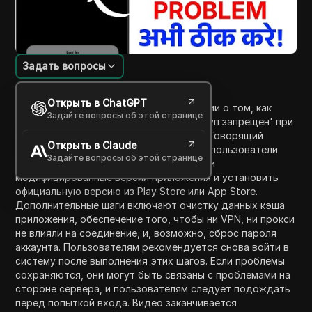
Задать вопросы
Введение в содержание
Открыть в ChatGPT
В видео предоставляются рекомендации о том, как
Задайте вопросы об этой странице
решить проблему 'Ошибка входа: доступ запрещен' при
использовании приложения X (Twitter). Говорящий
Открыть в Claude
объясняет, что для решения проблемы пользователи
Задайте вопросы об этой странице
должны удалить любые поддельные или
модифицированные версии приложения и установить
официальную версию из Play Store или App Store.
Дополнительные шаги включают очистку данных кэша
приложения, обеспечение того, чтобы ни VPN, ни прокси
не влияли на соединение, и, возможно, сброс пароля
аккаунта. Пользователям рекомендуется снова войти в
систему после выполнения этих шагов. Если проблемы
сохраняются, они могут быть связаны с проблемами на
стороне сервера, и пользователям следует подождать
перед попыткой входа. Видео заканчивается