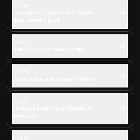
00:46
Проверка на наличие кастомной
прошивки или рута
01:02
Очистка данных приложения
01:33
Обновление приложения Twitter
02:00
Последние шаги по устранению
неполадок
02:35