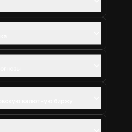
нка
рогнозы
ковскую валютную биржу