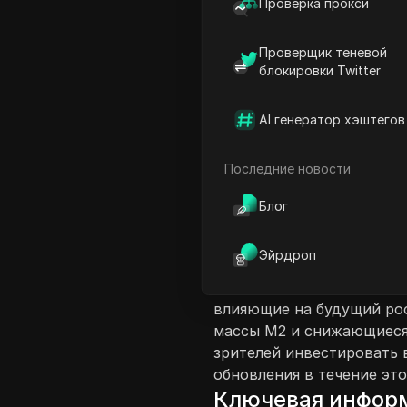
Проверка прокси
Проверщик теневой
блокировки Twitter
Введение в соде
AI генератор хэштегов
В этом видео спикер дел
криптовалюты XRP, XLM и 
Последние новости
могла бы достичь $10, XL
криптовалют. Спикер об
Блог
значительных доходов, о
кратного роста от текущи
Эйрдроп
обеспечить 3-кратный и 
того, они подчеркивают 
влияющие на будущий ро
массы M2 и снижающиеся
зрителей инвестировать 
обновления в течение эт
Ключевая инфор