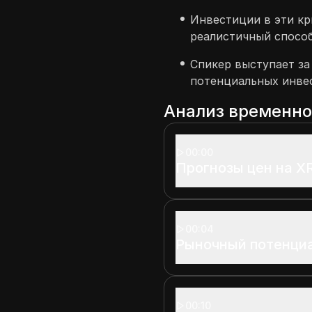
Инвестиции в эти к
реалистичный способ
Спикер выступает за
потенциальных инве
Анализ временн
00:00
Прогнозы цен на XR
00:04
Рыночный потенци
00:10