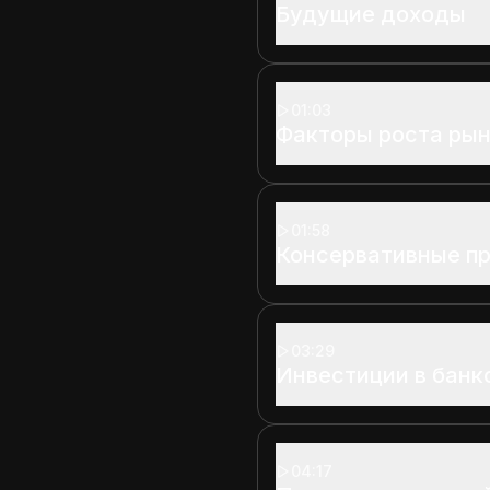
Будущие доходы
01:03
Факторы роста ры
01:58
Консервативные п
03:29
Инвестиции в бан
04:17