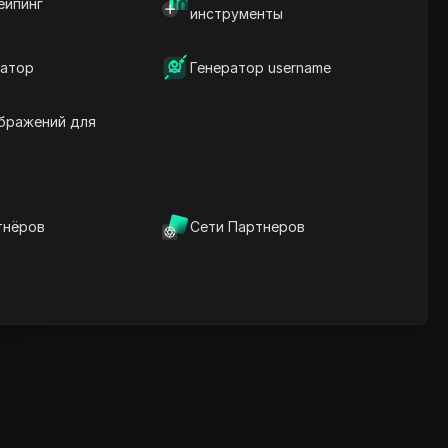
ейпинг
инструменты
шкалы
Ключевые слова
содержания
атор
Генератор username
Связанные вопросы и
ответы
Больше рекомендаций
бражений для
видео
нице
ICloak антидетект браузер
надежно управляет
тнёров
Сети Партнеров
несколькими аккаунтами и
нице
редотвращает блокировки
Скачать