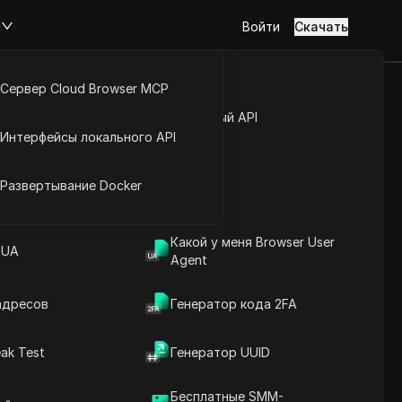
м
Войти
Скачать
Сервер Cloud Browser MCP
до $1.
туп к аккаунту
Открытый API
Интерфейсы локального API
йс расширений
Развертывание Docker
Какой у меня Browser User
 UA
Agent
адресов
Генератор кода 2FA
Содержание
ak Test
Генератор UUID
Введение в содержание
Ключевая информация
Бесплатные SMM-
Анализ временной