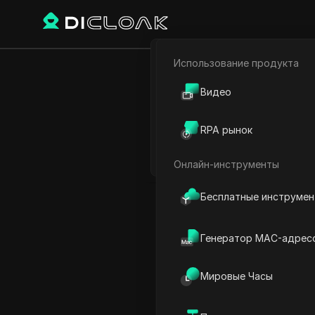
Использование продукта
Электронная коммерци
XRP д
Видео
Партнёрский маркетинг
RPA рынок
Веб-паук
Онлайн-инструменты
Play Video:
XRP до $10... X
Бесплатные инструме
Генератор MAC-адрес
Мировые Часы