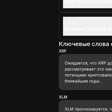
Прогнозы рыночной
05:00
Заключительные з
Ключевые слова
XRP
Ожидается, что XRP д
рассматривает это ка
потенциал криптовалю
ближайшие годы.
XLM
XLM прогнозируется, ч