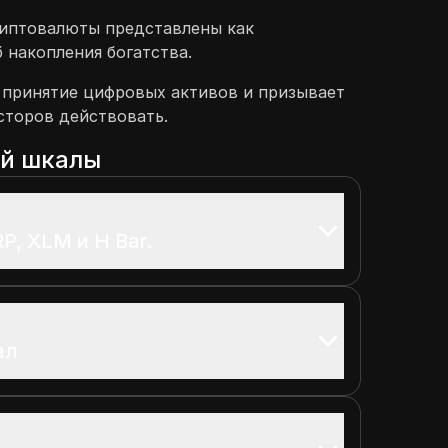
риптовалюты представлены как
 накопления богатства.
 принятие цифровых активов и призывает
сторов действовать.
ой шкалы
P, XLM и H Bar.
ал