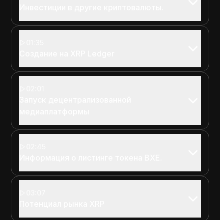
Инвестиции в другие криптовалюты.
01:35
Создание на XRP Ledger
02:01
Запуск децентрализованной
медиаплатформы
02:45
Информация о листинге токена BXE.
03:07
Потенциал рынка XRP