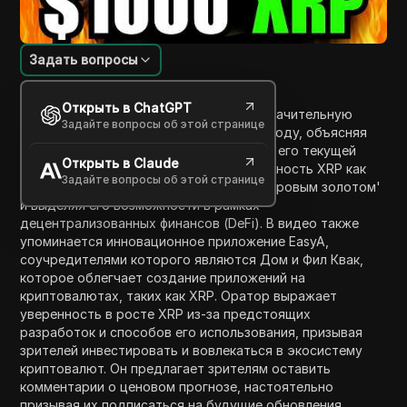
Задать вопросы
Введение в содержание
Открыть в ChatGPT
В этом видео оратор предсказывает значительную
Задайте вопросы об этой странице
ценовую цель в $1,000 для XRP к 2030 году, объясняя
потенциал для увеличения в 400 раз от его текущей
Открыть в Claude
цены около $2.50. Он подчеркивает важность XRP как
Задайте вопросы об этой странице
цифрового актива, сравнивая его с 'цифровым золотом'
и выделяя его возможности в рамках
децентрализованных финансов (DeFi). В видео также
упоминается инновационное приложение EasyA,
соучредителями которого являются Дом и Фил Квак,
которое облегчает создание приложений на
криптовалютах, таких как XRP. Оратор выражает
уверенность в росте XRP из-за предстоящих
разработок и способов его использования, призывая
зрителей инвестировать и вовлекаться в экосистему
криптовалют. Он предлагает зрителям оставить
комментарии о ценовом прогнозе, настоятельно
призывая их подписаться на будущие обновления.