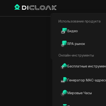
Использование продукта
Электронная коммерци
Проблема
Видео
Партнёрский маркетинг
р
RPA рынок
Веб-паук
Онлайн-инструменты
Play Video:
Проблема с те
Бесплатные инструме
Генератор MAC-адрес
Мировые Часы