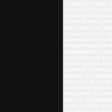
OF SHADOW BAN - с
concept of a "shado
employed by social 
forums where a user'
from other users wi
"теневого бана" от
применяемой плат
интернет-форумами
ограничивается ил
пользователей без 
various reasons, inc
guidelines or being r
behavior.Это може
причинам, включая
сообщества или по
поведение.The user
interact, thinking that
others, while in rea
продолжать публик