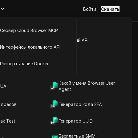
м
Войти
Скачать
Сервер Cloud Browser MCP
be и 100%
туп к аккаунту
Открытый API
Интерфейсы локального API
6)
йс расширений
Развертывание Docker
Какой у меня Browser User
ей (2026)
 UA
Agent
адресов
Генератор кода 2FA
ak Test
Генератор UUID
Содержание
Введение в содержание
Бесплатные SMM-