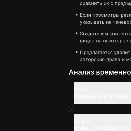
сравнить их с преды
Если просмотры резк
указывать на теневой
Создателям контента
видео на некоторое 
Предлагается удалит
авторские права и м
Анализ временн
00:01
Введение в Shadow
00:52
ИмPLICATIONS OF