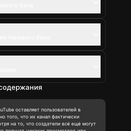
евого бана
ия теневого бана.
дации
 содержания
uTube оставляет пользователей в
о того, что их канал фактически
тря на то, что создатели всё ещё могут
не получат никаких просмотров или