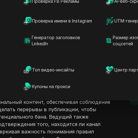
Проверка FB Рекламы
AI-веб-скр
Проверка имени в Instagram
UTM-генер
Генератор заголовков
Размер изо
LinkedIn
соцсетей
ржание
Задать вопросы
суждает тему теневого бана на YouTube,
ы не удаляются и не штрафуются
Открыть в ChatGPT
Топ видео-инсайты
Центр пар
Задайте вопросы об этой стра
D
и не увидят их видео из-за неактивности.
определить теневой бан, наблюдая за
Открыть в Claude
Купоны на прокси
 в показателях зрительской активности и
Задайте вопросы об этой стра
п
рекомендации для проверки видимости. Он
инальный контент, обеспечивая соблюдение
 делать перерывы в публикации, чтобы
тенциального бана. Ведущий также
одтверждения того, находится ли канал
еркивая важность понимания правил