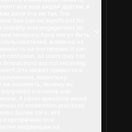
онтент все еще виден другим, в
мом деле это не так.The
adow ban can be significant for
ir visibility and engagement on
твия теневого бана могут быть
 пользователей, влияя на их
енность на платформе.It can
and confusion, as users may not
 interactions are not receiving
ement.Это может привести к
едоумению, поскольку
 не понимать, почему их
 получают откликов или
ver, it raises questions about
irness of moderation practices
tforms.Более того, это
 о прозрачности и
актик модерации на