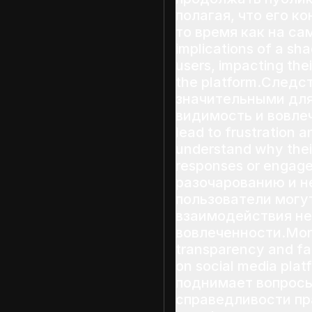
полагая, что его к
то время как на са
implications of a sh
users, impacting the
the platform.Следс
значительными для
видимость и вовлеч
lead to frustration 
understand why their
responses or engag
разочарованию и н
пользователи могут
взаимодействия не
вовлеченности.Moreo
transparency and fa
on social media pla
поднимает вопросы
справедливости пр