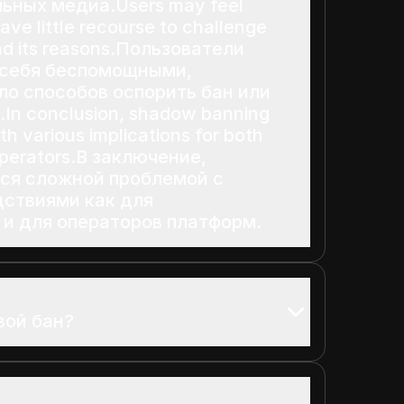
ьных медиа.Users may feel
ave little recourse to challenge
nd its reasons.Пользователи
 себя беспомощными,
ло способов оспорить бан или
.In conclusion, shadow banning
th various implications for both
operators.В заключение,
тся сложной проблемой с
ствиями как для
 и для операторов платформ.
вой бан?