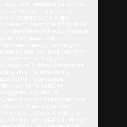
ледствия теневого бана.The
w ban" refers to a practice
media platforms and online
s content is restricted or hidden
thout their knowledge.Концепция
носится к практике,
формами социальных медиа и
, когда контент пользователя
и скрывается от других
их ведома.This can happen for
luding violating community
eported for inappropriate
т произойти по разным
 нарушение условий
лучение жалоб за неуместное
 may continue to post and
 their content is still visible to
lity, it is not.Пользователь может
овать и взаимодействовать,