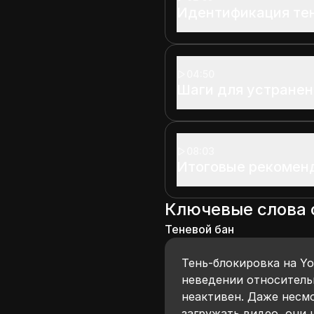
Идентификация тен
04:50
Шаги для устранен
08:03
Итоговые рекомен
Ключевые слова
Теневой бан
Тень-блокировка на Yo
неведении относительн
неактивен. Даже несмо
загружать видео, они 