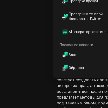
Проверка прокси
Проверщик теневой
блокировки Twitter
AI генератор хэштегов
Введение в соде
В этом видео ведущий об
Последние новости
объясняя, что хотя канал
Блог
предупреждением, зрител
Ведущий описывает, как 
Эйрдроп
значительными падениями
используя определенные 
советует создавать ориг
авторских прав, а также
восстановиться после по
предлагает методы для п
под теневым баном, подч