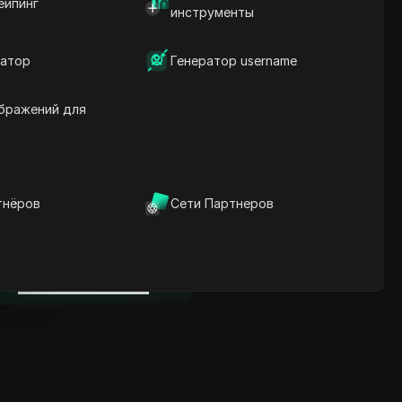
ейпинг
Ключевая информация
инструменты
Анализ временной
шкалы
атор
Генератор username
Ключевые слова
содержания
Связанные вопросы и
бражений для
ответы
Больше рекомендаций
видео
тнёров
Сети Партнеров
нице
ICloak антидетект браузер
надежно управляет
несколькими аккаунтами и
нице
редотвращает блокировки
Скачать