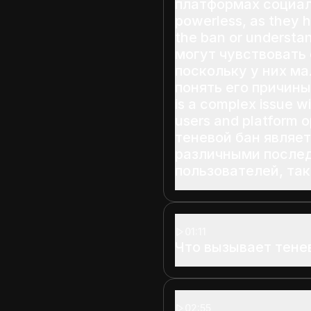
платформах социал
powerless, as they h
the ban or understa
могут чувствовать
поскольку у них ма
понять его причины
is a complex issue wi
users and platform 
теневой бан являе
различными послед
пользователей, так
01:11
Что вызывает тене
02:55