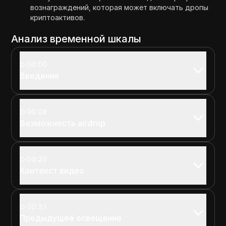
вознаграждений, которая может включать дропы
криптоактивов.
Анализ временной шкалы
00:00
Введение
00:08
Возможность airdrop
00:20
Контекст видео
00:33
Предыдущее освещение