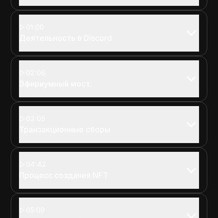
01:00
Деятельность в Discord
02:06
Эфириумный мост.
03:06
Транзакционные сборы
04:42
Процесс создания NFT
05:09