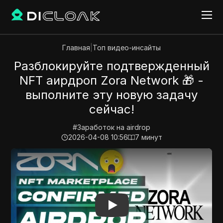
Главная
|
Топ видео-инсайты
Разблокируйте подтвержденный
NFT аирдроп Zora Network 🎁 -
выполните эту новую задачу
сейчас!
#
Заработок на airdrop
2026-04-08 10:56
7
минут
Play Video:
Разблокируйте подтвержденный NFT аирд