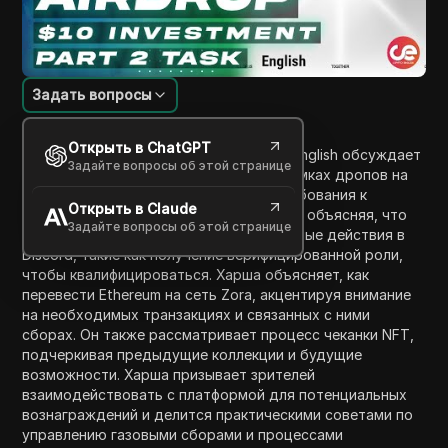
Задать вопросы
Введение в содержание
Открыть в ChatGPT
В этом видео Харша из канала Crypto English обсуждает
Задайте вопросы об этой странице
новую возможность получения $8 в рамках дропов на
сети Zora. Он подробно описывает требования к
Открыть в Claude
соответствию для участия в аирдропе, объясняя, что
Задайте вопросы об этой странице
зрители должны выполнить определенные действия в
Discord, такие как получение верифицированной роли,
чтобы квалифицироваться. Харша объясняет, как
перевести Ethereum на сеть Zora, акцентируя внимание
на необходимых транзакциях и связанных с ними
сборах. Он также рассматривает процесс чеканки NFT,
подчеркивая предыдущие коллекции и будущие
возможности. Харша призывает зрителей
взаимодействовать с платформой для потенциальных
вознаграждений и делится практическими советами по
управлению газовыми сборами и процессами