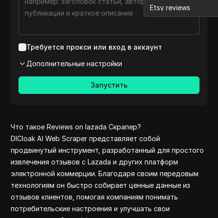
Etsy reviews
Medium comment
Aliexpress
Shopee pet
Требуется прокси или вход в аккаунт
Medium
Дополнительные настройки
Youtube
Pinterest comment
Запустить
Reviews on lazada
Amazon reviews
Shopee
Aliexpress reviews o
Что такое Reviews on lazada Скрапер?
clothes
DICloak AI Web Scraper представляет собой
Pinterest
продвинутый инструмент, разработанный для простого
Reddit comment
извлечения отзывов с Lazada и других платформ
Yelp
электронной коммерции. Благодаря своим передовым
Quora comment
технологиям он быстро собирает ценные данные из
Yelp reviews
отзывов клиентов, помогая компаниям понимать
Ebay Scrap Bot
потребительские настроения и улучшать свои
Yahoo Finance Api