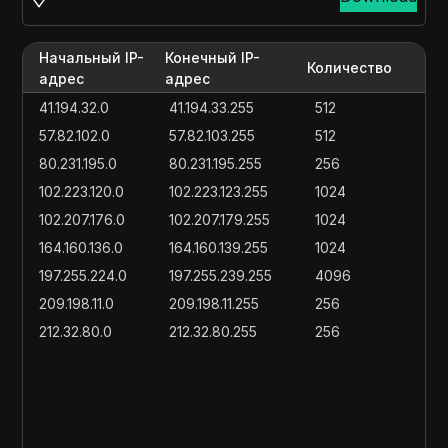
Начальный IP-
Конечный IP-
Количество
адрес
адрес
41.194.32.0
41.194.33.255
512
57.82.102.0
57.82.103.255
512
80.231.195.0
80.231.195.255
256
102.223.120.0
102.223.123.255
1024
102.207.176.0
102.207.179.255
1024
164.160.136.0
164.160.139.255
1024
197.255.224.0
197.255.239.255
4096
209.198.11.0
209.198.11.255
256
212.32.80.0
212.32.80.255
256