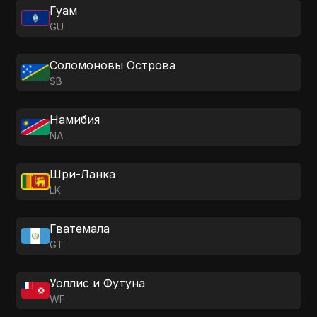
Гуам
GU
Соломоновы Острова
SB
Намибия
NA
Шри-Ланка
LK
Гватемала
GT
Уоллис и Футуна
WF