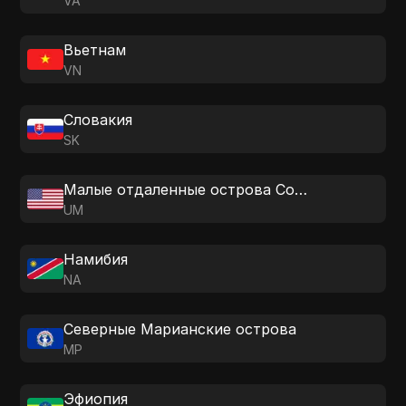
VA
Вьетнам
VN
Словакия
SK
Малые отдаленные острова Соединенных Штатов Америки
UM
Намибия
NA
Северные Марианские острова
MP
Эфиопия