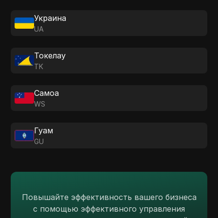
Украина
UA
Токелау
TK
Самоа
WS
Гуам
GU
Повышайте эффективность вашего бизнеса
с помощью эффективного управления