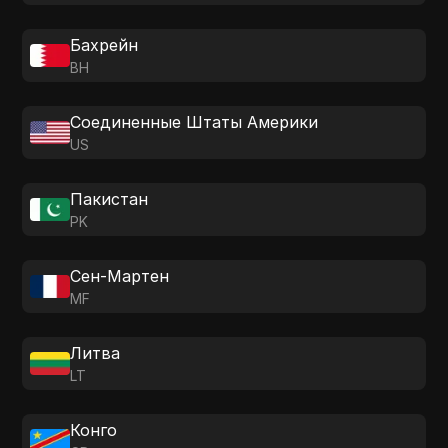
Бахрейн
BH
Соединенные Штаты Америки
US
Пакистан
PK
Сен-Мартен
MF
Литва
LT
Конго