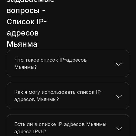
66.159.197.0
66.159.197.255
256
вопросы -
74.50.208.0
74.50.215.255
2048
Список IP-
82.197.77.0
82.197.77.255
256
адресов
103.42.115.0
103.42.115.255
256
103.42.216.0
103.42.219.255
1024
Мьянма
Что такое список IP-адресов
Мьянмы?
Как я могу использовать список IP-
адресов Мьянмы?
Есть ли в списке IP-адресов Мьянмы
адреса IPv6?