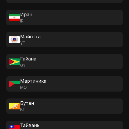
Иран
IR
Майотта
YT
Гайана
GY
Мартиника
MQ
Бутан
BT
Тайвань