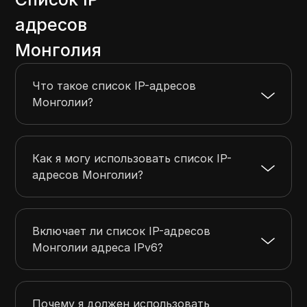
103.145.234.0
103.145.235.255
512
адресов
103.139.146.0
103.139.147.255
512
Монголия
103.77.20.0
103.77.20.255
256
103.79.156.0
103.79.157.255
512
Что такое список IP-адресов
103.161.242.0
103.161.242.255
256
Монголии?
Как я могу использовать список IP-
адресов Монголии?
Включает ли список IP-адресов
Монголии адреса IPv6?
Почему я должен использовать