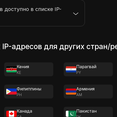
в доступно в списке IP-
 IP-адресов для других стран/р
Кения
Парагвай
KE
PY
Филиппины
Армения
PH
AM
Канада
Пакистан
CA
PK