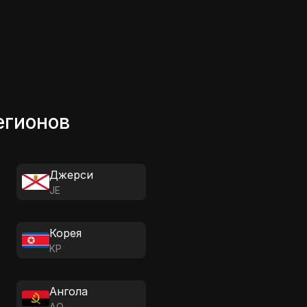
егионов
Джерси
JE
Корея
KP
Ангола
AO