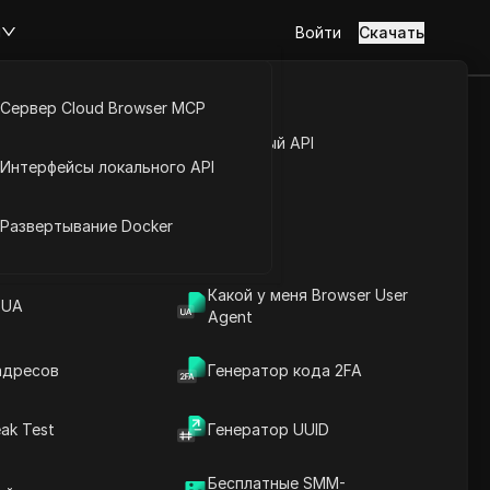
м
Войти
Скачать
Сервер Cloud Browser MCP
туп к аккаунту
Открытый API
Интерфейсы локального API
ресов
йс расширений
Развертывание Docker
лный список IP-адресов и
дый диапазон адресов и
.
Какой у меня Browser User
 UA
Agent
Download
адресов
Генератор кода 2FA
во
ak Test
Генератор UUID
Бесплатные SMM-