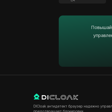
Повышайт
управле
DICloak антидетект браузер надежно управ
предотвращает блокировки