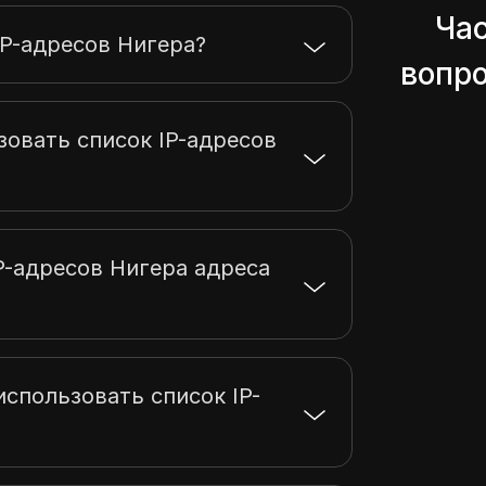
Ча
IP-адресов Нигера?
вопро
зовать список IP-адресов
IP-адресов Нигера адреса
спользовать список IP-