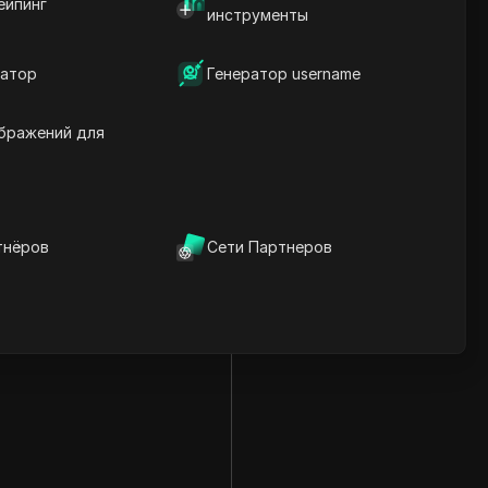
ейпинг
инструменты
атор
Генератор username
бражений для
тнёров
Сети Партнеров