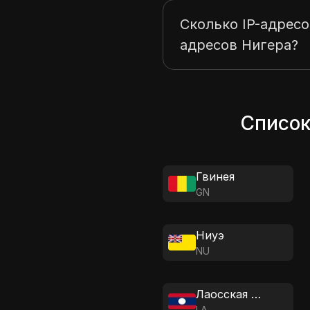
Сколько IP-адресо
адресов Нигера?
Список
Гвинея
GN
Ниуэ
NU
Лаосская Народно-Демократическая Республика
LA