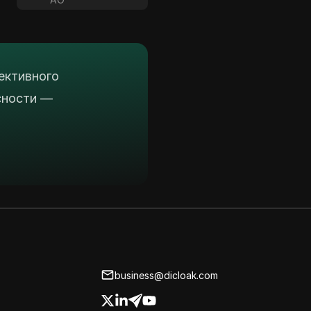
ективного
сности —
business@dicloak.com