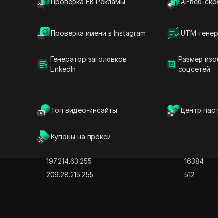
Проверка FB Рекламы
AI-веб-скр
41.203.159.255
8192
41.221.217.255
256
Проверка имени в Instagram
UTM-генер
57.82.151.255
512
102.220.27.255
1024
Генератор заголовков
Размер изо
102.213.63.255
1024
LinkedIn
соцсетей
102.213.247.255
1024
102.214.7.255
1024
102.215.87.255
1024
Топ видео-инсайты
Центр пар
102.217.99.255
1024
154.127.95.255
4096
Купоны на прокси
154.66.223.255
1024
197.214.63.255
16384
209.28.215.255
512