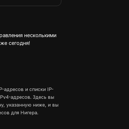
равления несколькими
уже сегодня!
P-адресов и списки IP-
IPv4-адресов. Здесь вы
у, указанную ниже, и вы
сов для Нигера.