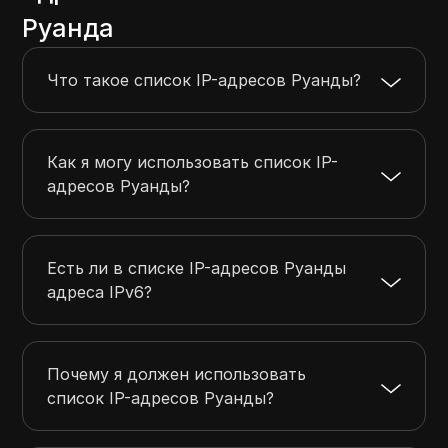
196.223.12.0
196.223.12.255
256
Руанда
196.223.240.0
196.223.244.255
1280
197.157.128.0
197.157.191.255
16384
Что такое список IP-адресов Руанды?
197.157.212.0
197.157.215.255
1024
197.234.244.0
197.234.247.255
1024
Как я могу использовать список IP-
адресов Руанды?
Есть ли в списке IP-адресов Руанды
адреса IPv6?
Почему я должен использовать
список IP-адресов Руанды?