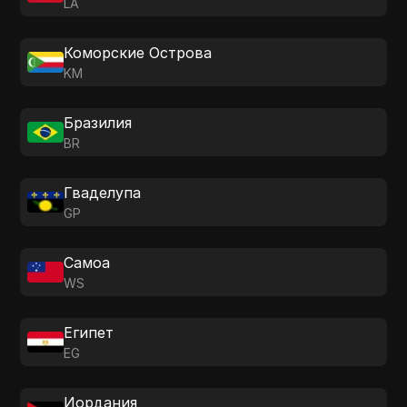
LA
Коморские Острова
KM
Бразилия
BR
Гваделупа
GP
Самоа
WS
Египет
EG
Иордания