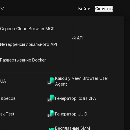
м
Войти
Скачать
Сервер Cloud Browser MCP
туп к аккаунту
Открытый API
Интерфейсы локального API
-адресов
йс расширений
Развертывание Docker
ючая полный список IP-
и скопировать каждый
4 IP-адресов.
Какой у меня Browser User
 UA
Agent
Download
адресов
Генератор кода 2FA
во
ak Test
Генератор UUID
Бесплатные SMM-