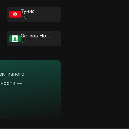
Тунис
TN
Остров Норфолк
NF
ективного
сности —