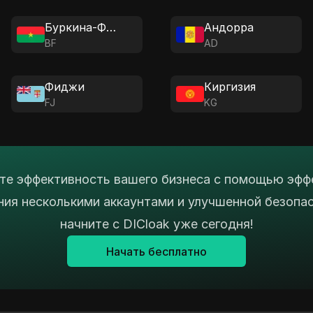
Буркина-Фасо
Андорра
BF
AD
Фиджи
Киргизия
FJ
KG
е эффективность вашего бизнеса с помощью эфф
ния несколькими аккаунтами и улучшенной безопа
начните с DICloak уже сегодня!
Начать бесплатно