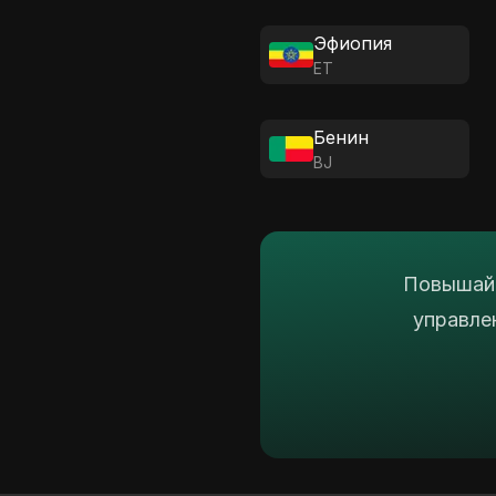
Эфиопия
ET
Бенин
BJ
Повышайт
управле