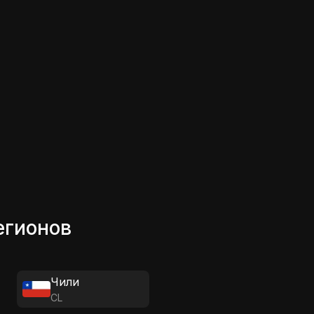
егионов
Чили
CL