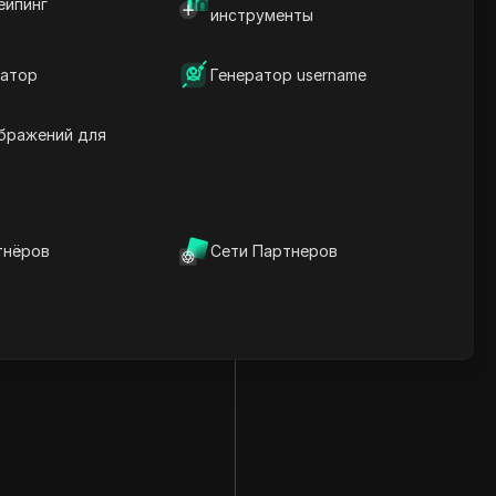
ейпинг
инструменты
атор
Генератор username
бражений для
тнёров
Сети Партнеров