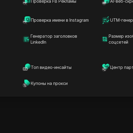
Проверка FB Рекламы
AI-веб-скр
168.0.87.255
1024
168.197.111.255
1024
Проверка имени в Instagram
UTM-генер
170.0.19.255
1024
190.102.31.255
8192
Генератор заголовков
Размер изо
190.123.17.255
256
LinkedIn
соцсетей
190.124.219.255
1024
200.7.63.255
8192
201.220.9.255
2560
Топ видео-инсайты
Центр пар
201.220.12.255
512
201.220.15.255
512
Купоны на прокси
200.0.23.255
512