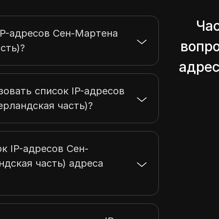
Ча
IP-адресов Сен-Мартена
вопро
сть)?
адрес
зовать список IP-адресов
ерландская часть)?
к IP-адресов Сен-
ндская часть) адреса