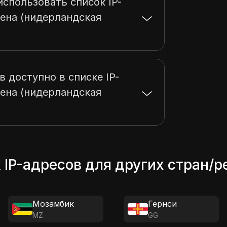
спользовать список IP-
ена (нидерландская
в доступно в списке IP-
ена (нидерландская
 IP-адресов для других стран/р
Мозамбик
Гернси
MZ
GG