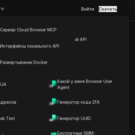
м
Войти
Скачать
Сервер Cloud Browser MCP
а о теме
туп к аккаунту
Открытый API
Интерфейсы локального API
ak
йс расширений
Развертывание Docker
ток", чтобы помочь вам
.
Какой у меня Browser User
 UA
Agent
адресов
Генератор кода 2FA
ak Test
Генератор UUID
Бесплатные SMM-