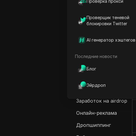
Проверка прокси
видео
Проверщик теневой
Все категории
блокировки Twitter
Маркетинг в
социальных сетях
AI генератор хэштегов
Электронная
Последние новости
коммерция
Партнёрский
Блог
маркетинг
Эйрдроп
Криптовалюта
Заработок на airdrop
Онлайн-реклама
Дропшиппинг