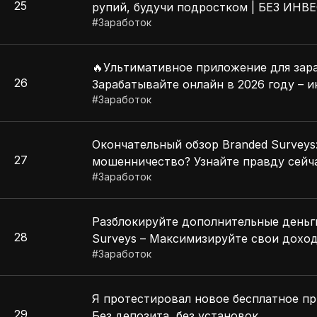
25
рупий, будучи подростком | БЕЗ ИН
#
Заработок
🔥Ультимативное приложение для зара
26
Зарабатывайте онлайн в 2026 году – 
#
Заработок
Окончательный обзор Branded Surveys
27
мошенничество? Узнайте правду сейч
#
Заработок
Разблокируйте дополнительные деньги
28
Surveys – Максимизируйте свои доход
#
Заработок
Я протестировал новое бесплатное пр
29
Без депозита, без установок