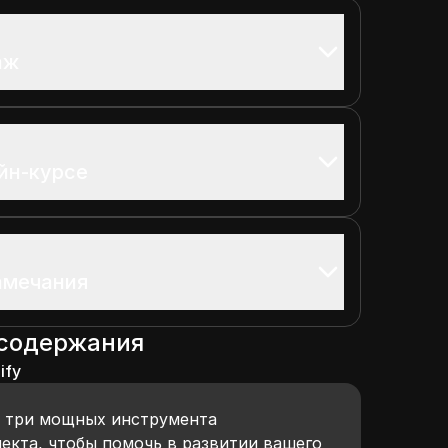
аж
йн-курсе
амечания
 содержания
ify
т три мощных инструмента
екта, чтобы помочь в развитии вашего