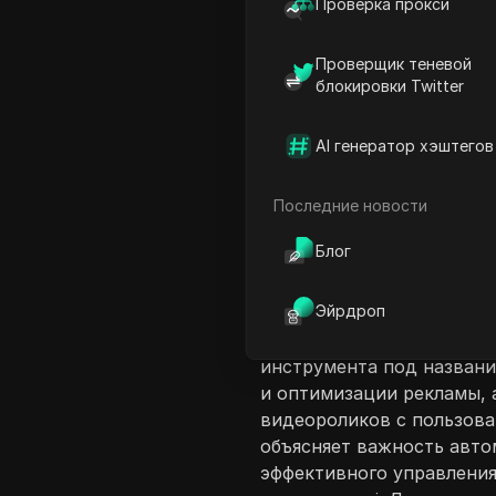
Проверка прокси
Проверщик теневой
блокировки Twitter
AI генератор хэштегов
Введение в соде
В этом видео Джилия пр
Последние новости
предназначенных для улу
Блог
Обсуждение охватывает 
для проведения эффектив
Эйрдроп
Meta и Google, а также с
использованием ИИ. Джи
инструмента под названи
и оптимизации рекламы, а
видеороликов с пользова
объясняет важность авто
эффективного управления