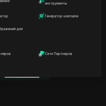
ейпинг
Ключевая информация
инструменты
Анализ временной
шкалы
атор
Генератор username
Ключевые слова
содержания
Связанные вопросы и
бражений для
ответы
Больше рекомендаций
видео
тнёров
Сети Партнеров
нице
ICloak антидетект браузер
надежно управляет
несколькими аккаунтами и
нице
редотвращает блокировки
Скачать