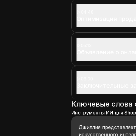
04:48
Оптимизация прод
05:13
Объявление о онла
06:00
Заключительные з
Ключевые слова
Инструменты ИИ для Shop
Джиллия представляе
искусственного интелл