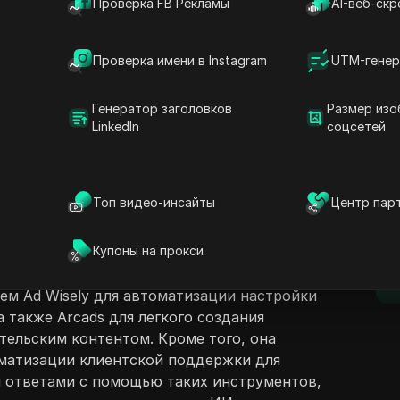
Проверка FB Рекламы
AI-веб-скр
Проверка имени в Instagram
UTM-генер
Генератор заголовков
Размер изо
LinkedIn
соцсетей
ржание
Задать вопросы
едставляет три мощных инструмента ИИ,
чшения работы магазинов на Shopify.
Открыть в ChatGPT
Топ видео-инсайты
Центр пар
Задайте вопросы об этой стра
D
техники автоматизации рекламы, полезные
ных кампаний на платформах, таких как
Открыть в Claude
Купоны на прокси
оздание увлекательных видеореклам с
Задайте вопросы об этой стра
п
лия подчеркивает использование
ем Ad Wisely для автоматизации настройки
 также Arcads для легкого создания
тельским контентом. Кроме того, она
матизации клиентской поддержки для
 ответами с помощью таких инструментов,