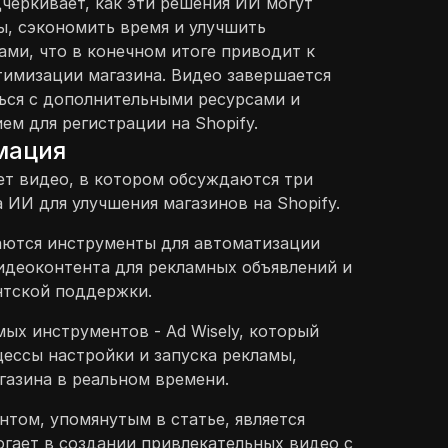
дчеркивает, как эти решения ИИ могут
, сэкономить время и улучшить
ами, что в конечном итоге приводит к
имизации магазина. Видео завершается
ься с дополнительными ресурсами и
м для регистрации на Shopify.
мация
ет видео, в котором обсуждаются три
ИИ для улучшения магазинов на Shopify.
аются инструменты для автоматизации
идеоконтента для рекламных объявлений и
нтской поддержки.
ых инструментов - Ad Wisely, который
ессы настройки и запуска рекламы,
газина в реальном времени.
том, упомянутым в статье, является
огает в создании привлекательных видео с