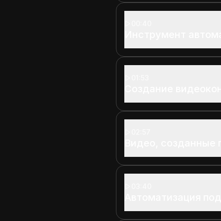
00:40
Инструмент автом
01:53
Создание видеоко
02:57
Видео, созданные 
03:40
Автоматизация по