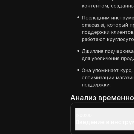
контентом, созданны
Последним инструмен
omacas.ai, который п
поддержки клиентов
работают круглосуто
Джиллия подчеркива
для увеличения прод
Она упоминает курс,
оптимизации магазин
поддержки.
Анализ временн
00:00
Введение в инстру