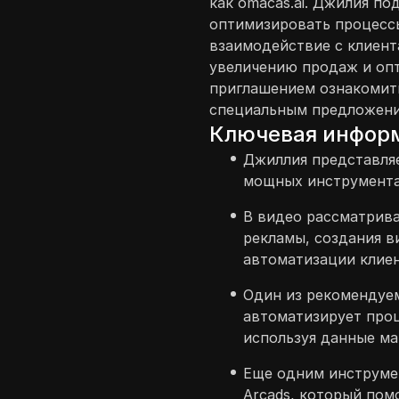
как omacas.ai. Джилия по
оптимизировать процессы
взаимодействие с клиент
увеличению продаж и опт
приглашением ознакомит
специальным предложение
Ключевая инфор
Джиллия представля
мощных инструмента 
В видео рассматрив
рекламы, создания в
автоматизации клие
Один из рекомендуем
автоматизирует проц
используя данные ма
Еще одним инструмен
Arcads, который пом