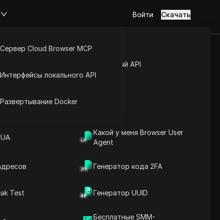
м
Войти
Скачать
Сервер Cloud Browser MCP
величьте свои
туп к аккаунту
Открытый API
Интерфейсы локального API
изации.
йс расширений
Развертывание Docker
Какой у меня Browser User
разы с помощью автоматизации.
 UA
Agent
адресов
Генератор кода 2FA
ak Test
Генератор UUID
Содержание
Введение в содержание
Бесплатные SMM-