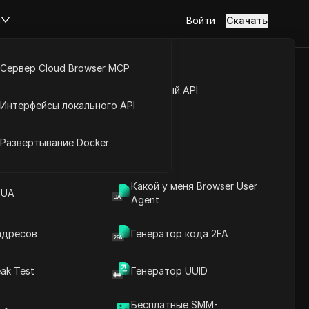
м
Войти
Скачать
Сервер Cloud Browser MCP
ртнерской
туп к аккаунту
Открытый API
Интерфейсы локального API
йс расширений
Развертывание Docker
Какой у меня Browser User
 UA
Agent
адресов
Генератор кода 2FA
ak Test
Генератор UUID
Содержание
Введение в содержание
Бесплатные SMM-