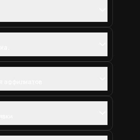
ка.
я аффилиатов
явки