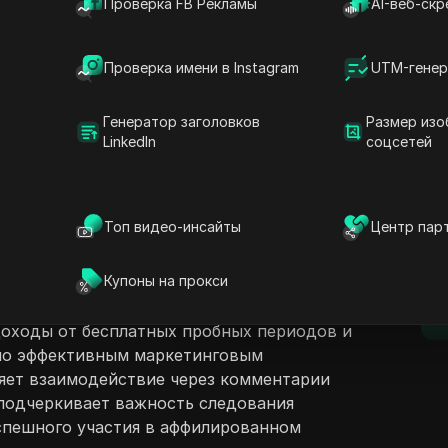
Проверка FB Рекламы
AI-веб-скр
Проверка имени в Instagram
UTM-генер
Генератор заголовков
Размер изо
LinkedIn
соцсетей
ржание
Задать вопросы
обзор того, как заниматься
гом с использованием Simlash,
Открыть в ChatGPT
Топ видео-инсайты
Центр пар
Задайте вопросы об этой стра
D
ый доход до 200 долларов с продажи. Оно
чать работу с Simlash, включая
Открыть в Claude
Купоны на прокси
е и использование мобильных или
Задайте вопросы об этой стра
п
Зрители узнают о структуре
доходы от бесплатных пробных периодов и
 по эффективным маркетинговым
яет взаимодействие через комментарии
подчеркивает важность следования
спешного участия в аффилированном