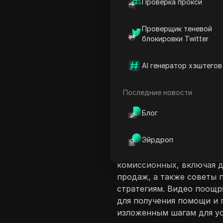
Проверка прокси
Проверщик теневой
блокировки Twitter
AI генератор хэштегов
Введение в соде
Это видео предоставляет 
Последние новости
аффилированным маркетин
Блог
подчеркивая потенциальн
описывает шаги, чтобы на
Эйрдроп
регистрацию на платформ
компьютерных ресурсов. 
комиссионных, включая 
продаж, а также советы
стратегиям. Видео поощр
для получения помощи и 
изложенным шагам для у