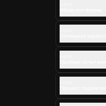
01:34
Обзор платформы
02:21
Потенциал заработ
02:55
Пробные испытани
03:32
Процесс подачи за