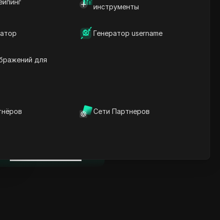
ейпинг
Ключевая информация
инструменты
Анализ временной
шкалы
атор
Генератор username
Ключевые слова
содержания
Связанные вопросы и
бражений для
ответы
Больше рекомендаций
видео
тнёров
Сети Партнеров
нице
ICloak антидетект браузер
надежно управляет
несколькими аккаунтами и
нице
редотвращает блокировки
Скачать