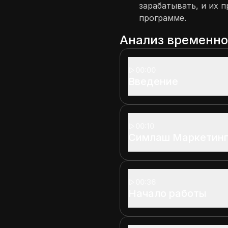
зарабатывать, и их 
программе.
Анализ временн
00:00
Введение
00:10
Симлаш Маркетин
00:36
Начало работы