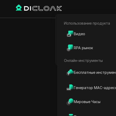
Использование продукта
Электронная коммерци
Увеличьт
Видео
Партнёрский маркетинг
RPA рынок
Веб-паук
Онлайн-инструменты
Play Video:
Увеличьте сво
Бесплатные инструме
Генератор MAC-адрес
Мировые Часы