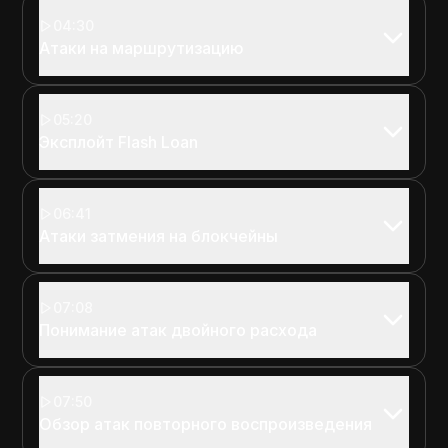
04:30
Атаки на маршрутизацию
05:20
Эксплойт Flash Loan
06:41
Атаки затмения на блокчейны
07:08
Понимание атак двойного расхода
07:50
Обзор атак повторного воспроизведения