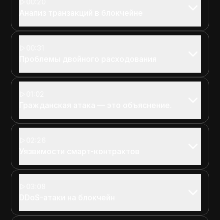
00:20
Анализ транзакций в блокчейне
00:31
Проблемы двойного расходования
01:02
Гражданская атака — это объяснение.
02:26
Уязвимости смарт-контрактов
03:08
DDoS-атаки на блокчейн