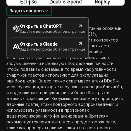
Задать вопросы
Введение в содержание
Открыть в ChatGPT
Это видео объясняет различные типы атак на блокчейн,
Задайте вопросы об этой странице
особенно сосредотачиваясь на атаках 51%,
гражданских атаках и уязвимостях смарт-контрактов.
Открыть в Claude
Атака 51% позволяет группе контролировать сеть
Задайте вопросы об этой странице
блокчейн, переписывая историю транзакций и
манипулируя транзакциями. В гражданских атаках
злоумышленники используют поддельные личности,
чтобы подавить системы, в то время как уязвимости
смарт-контрактов используют для эксплуатации
ошибок в коде. Видео также охватывает атаки DDoS и
маршрутизации, которые нарушают операции блокчейн,
и подчеркивает присущие риски более быстрых и
дешёвых транзакций. Злоумышленники могут проводить
двойные траты, атаки повторного воспроизведения и
использовать уязвимости в протоколах
децентрализованного финансирования. Зрителям
рекомендуется принимать меры предосторожности,
такие как проверка наличия защиты от повторного