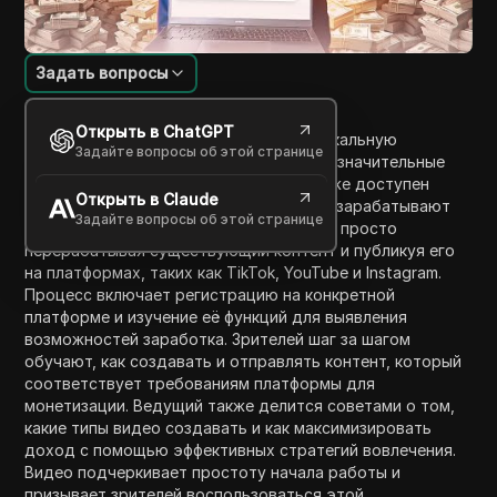
Задать вопросы
Введение в содержание
Открыть в ChatGPT
В этом видео ведущий раскрывает уникальную
Задайте вопросы об этой странице
возможность для людей зарабатывать значительные
доходы, используя контент, который уже доступен
Открыть в Claude
онлайн. Видео подчеркивает, что люди зарабатывают
Задайте вопросы об этой странице
от 20 000 до 40 000 долларов в месяц, просто
перерабатывая существующий контент и публикуя его
на платформах, таких как TikTok, YouTube и Instagram.
Процесс включает регистрацию на конкретной
платформе и изучение её функций для выявления
возможностей заработка. Зрителей шаг за шагом
обучают, как создавать и отправлять контент, который
соответствует требованиям платформы для
монетизации. Ведущий также делится советами о том,
какие типы видео создавать и как максимизировать
доход с помощью эффективных стратегий вовлечения.
Видео подчеркивает простоту начала работы и
призывает зрителей воспользоваться этой