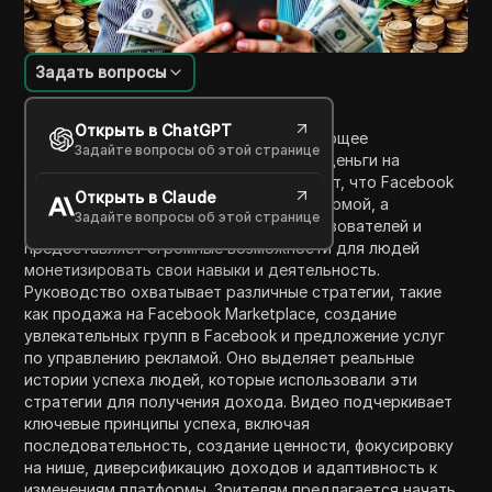
Задать вопросы
Введение в содержание
Открыть в ChatGPT
Видео представляет собой исчерпывающее
Задайте вопросы об этой странице
руководство о том, как зарабатывать деньги на
Facebook в 2025 году. Оно подчеркивает, что Facebook
Открыть в Claude
является не просто социальной платформой, а
Задайте вопросы об этой странице
обслуживает более 3 миллиардов пользователей и
предоставляет огромные возможности для людей
монетизировать свои навыки и деятельность.
Руководство охватывает различные стратегии, такие
как продажа на Facebook Marketplace, создание
увлекательных групп в Facebook и предложение услуг
по управлению рекламой. Оно выделяет реальные
истории успеха людей, которые использовали эти
стратегии для получения дохода. Видео подчеркивает
ключевые принципы успеха, включая
последовательность, создание ценности, фокусировку
на нише, диверсификацию доходов и адаптивность к
изменениям платформы. Зрителям предлагается начать