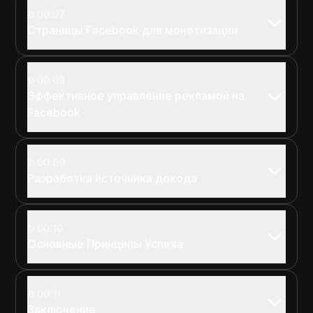
00:07
Страницы Facebook для монетизации
00:08
Эффективное управление рекламой на
Facebook
00:09
Разработка источника дохода
00:10
Основные Принципы Успеха
00:11
Заключение