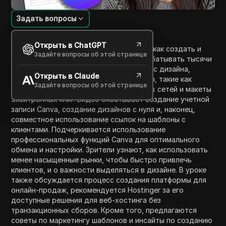
Задать вопросы
Введение в содержание
Открыть в ChatGPT
Видеоурок направляет зрителей в том, как создать и
Задайте вопросы об этой странице
продавать шаблоны Canva, чтобы зарабатывать тысячи
ежемесячно. Он демонстрирует процесс дизайна,
Открыть в Claude
побуждая новичков создавать шаблоны, такие как
Задайте вопросы об этой странице
счета-фактуры, графика для социальных сетей и макеты
электронных книг. Видео охватывает создание учетной
записи Canva, создание дизайнов с нуля и, наконец,
совместное использование ссылок на шаблоны с
клиентами. Подчеркивается использование
профессиональных функций Canva для оптимального
обмена и настройки. Зрители узнают, как использовать
менее насыщенные рынки, чтобы быстро привлечь
клиентов, и о важности выделяться в дизайне. В уроке
также обсуждается процесс создания платформы для
онлайн-продаж, рекомендуется Hostinger за его
доступные решения для веб-хостинга без
транзакционных сборов. Кроме того, предлагаются
советы по маркетингу шаблонов и инсайты по созданию