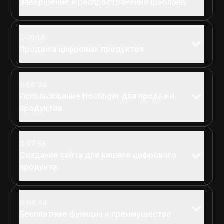
Завершение и распространение шаблона
05:14
Продажа цифровых продуктов
06:34
Использование Hostinger для продажи
продуктов
07:53
Создание сайта для вашего цифрового
продукта
08:44
Бесплатные функции и преимущества