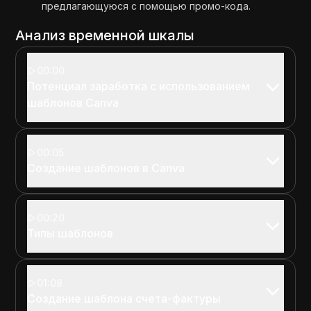
предлагающуюся с помощью промо-кода.
Анализ временной шкалы
00:00
Потенциал заработка с использованием
шаблонов Canva
00:05
Создание шаблонов в Canva
00:20
Типы шаблонов
01:08
Создание шаблона счета-фактуры