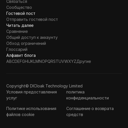
Связаться
Сообщество
Гостевой пост
Отправить гостевой пост
Читать далее
Сравнение
Общий доступ к аккаунту
Обход ограничений
Глоссарий
Алфавит блога
A
B
C
D
E
F
G
H
I
J
K
L
M
N
O
P
Q
R
S
T
U
V
W
X
Y
Z
Другие
Copyright© DICloak Technology Limited
Условия предоставления
политика
услуг
конфиденциальности
Политике использования
Соглашение о возврата
файлов cookie
средств