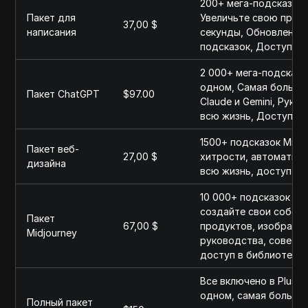
200+ мега-подсказок 
Пакет для
Увеличьте свою проду
37,00 $
написания
секунды, Обновления 
подсказок, Доступ в 
2 000+ мега-подсказо
одном, Самая большая
Пакет ChatGPT
$97.00
Claude и Gemini, Руко
всю жизнь, Доступ в 
1500+ подсказок Midj
Пакет веб-
27,00 $
хитрости, автоматиза
дизайна
всю жизнь, доступ в 
10 000+ подсказок Mid
создайте свои собств
Пакет
67,00 $
продуктов, изображен
Midjourney
руководства, советы 
доступ в библиотеке 
Все включено в Plus, 
одном, самая большая
Полный пакет