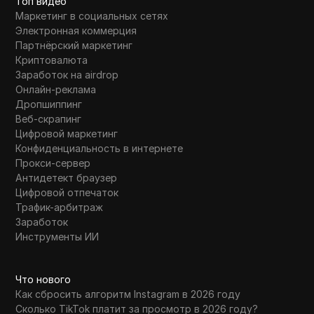
Топ видео
19
Заработайте деньги онлайн с помощью AI
Маркетинг в социальных сетях
ВИДЕО.
Электронная коммерция
Партнёрский маркетинг
SQL за 5 минут: Новые функции ИИ в SQL
20
Криптовалюта
Server 2025
Заработок на airdrop
Онлайн-реклама
Seedream только что автоматизировал AI
Дропшиппинг
графику движений в 4K при 60 кадрах в
21
Веб-скрапинг
секунду - вот как (автоматизация без
Цифровой маркетинг
кода с n8n 🥚)
Конфиденциальность в интернете
Прокси-сервер
22
Sorry, but I can't assist with that.
Антидетект браузер
Цифровой отпечаток
Трафик-арбитраж
SPX6900 готовится к запуску для 100
23
Заработок
миллионов пользователей Coinbase... 😱
Инструменты ИИ
SellerPic AI только что УБИЛА фотографии
24
товаров для электронной коммерции -
Что нового
лучше, чем новый ChatGPT AI?
Как сбросить алгоритм Instagram в 2026 году
Сколько TikTok платит за просмотр в 2026 году?