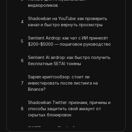
видеороликов.
Shadowban на YouTube: как проверить
4
канал и быстро вернуть просмотры
Sentient Airdrop: как чат с ИИ принесёт
5
$200–$5000 — пошаговое руководство
Sentient AI airdrop: как быстро получить
6
бесплатные SETAI токены
Sapien криптообзор: стоит ли
7
инвестировать после листинга на
Binance?
Shadowban Twitter: признаки, причины и
8
способы защитить свой аккаунт от
скрытых блокировок
SWIFT против Ripple: битва разгорается...