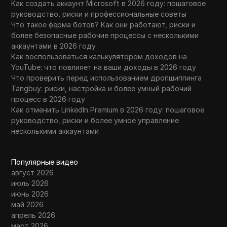
SEC только что сделала еще одно
Как создать аккаунт Microsoft в 2026 году: пошаговое
значительное объявление о
руководство, риски и профессиональные советы
31
криптовалюте!! Великобритании и другим
Что такое ферма ботов? Как они работают, риски и
странам нужно принять криптовалюту
более безопасные рабочие процессы с несколькими
СЕЙЧАС.
аккаунтами в 2026 году
Как воспользоваться калькулятором доходов на
YouTube: что повлияет на ваши доходы в 2026 году
Shopify Обзор | Истина о продаже на
32
Что проверить перед использованием дропшиппинга
Shopify (без спонсора)
Tangbuy: риски, настройка и более умный рабочий
процесс в 2026 году
SAPIEN AI AIRDROP ПОДТВЕРЖДЕН: ВСЕ
33
Как отменить LinkedIn Premium в 2026 году: пошаговое
ОБЪЯСНЕНО В ЭТОМ ВИДЕО
руководство, риски и более умное управление
несколькими аккаунтами
Sapien AI Airdrop - Игрофицированная
34
платформа для маркировки данных для
вас
Популярные видео
август 2026
SEC только что дала зеленый свет Stellar
июль 2026
35
Lumens XLM и активам на сумму $100
июнь 2026
триллионов......
май 2026
апрель 2026
Shopify бесплатный пробный период |
март 2026