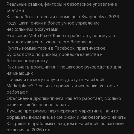
Skylum Luminar Neo - лучший AI-
Реальные ставки, факторы и безопасное управление
25
фоторедактор 2025 года! Обзор Skylum
счетами
Luminar Neo 2025.
Как заработать деньги с помощью Swagbucks в 2026
году: шаги, риски и более умное управление
26
SessionBox Отзывы 2025: плюсы и минусы
несколькими аккаунтами
Что такое Meta Pixel? Как это работает, почему это
важно и как использовать его безопасно
SEO в 2025 году: Как бы я его изучал,
27
Купить комментарии в Facebook: практическое
если бы начинал заново.
руководство по рискам, проверке качества и
безопасному росту
SMM кейс: "Как Swiggy освоил маркетинг
Как начать дропшиппинг: пошаговое руководство для
28
в Instagram: кейс с 10 миллионами
начинающих
подписчиков 📈
Почему я не могу получить доступ к Facebook
Marketplace? Реальные причины и исправки, которые
Shopify Бесплатный Тестовый Период |
работают
29
Начните свой магазин за $1 сегодня без
Объяснение дропшиппинга: как это работает, сколько
РИСКА!
стоит и как безопасно начать
Лучшие программы партнерского маркетинга: на что
SEO против рекламы в Facebook: что
обращать внимание, какие риски и как безопасно начать
30
лучше для подрядчиков в 2025 году?
Как решить проблемы с входом в Facebook: пошаговые
решения на 2026 год