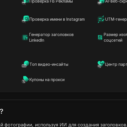
Проверка FB Рекламы
AI-веб-скр
ds с нашими совместными аккаунтами!
акет, Средний пакет, Большой пакет или
Проверка имени в Instagram
UTM-генер
ться своим аккаунтом на разных устройствах,
и. Это означает, что вы можете
Генератор заголовков
Размер изо
LinkedIn
соцсетей
сохраняя при этом безопасность вашей
использования вашего аккаунта AI Stock
еские проекты с легкостью!
Топ видео-инсайты
Центр пар
саний ИИ
Генератор заголовков ИИ
Купоны на прокси
?
й фотографии, используя ИИ для создания заголовков