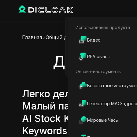
Использование продукта
Электронная коммерци
Главная
Общий доступ к аккаунту
Видео
Партнёрский маркетинг
Делитесь а
RPA рынок
Веб-паук
Онлайн-инструменты
Бесплатные инструме
Легко делитесь аккаун
Малый пакет, AI Stock 
Генератор MAC-адрес
AI Stock Keywords Боль
Мировые Часы
Keywords Ультимативны