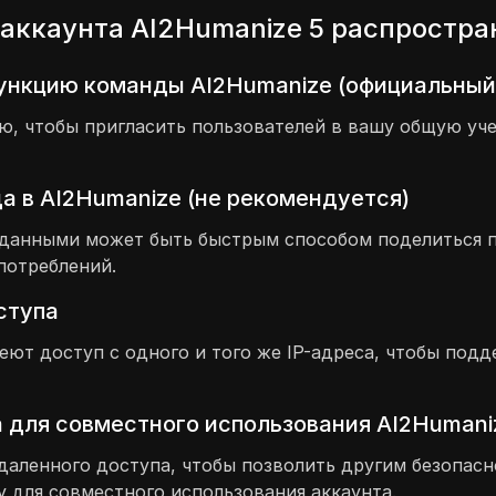
аккаунта AI2Humanize 5 распростр
функцию команды AI2Humanize (официальный
 чтобы пригласить пользователей в вашу общую учет
 в AI2Humanize (не рекомендуется)
и данными может быть быстрым способом поделиться 
потреблений.
оступа
меют доступ с одного и того же IP-адреса, чтобы под
 для совместного использования AI2Humani
даленного доступа, чтобы позволить другим безопасн
 для совместного использования аккаунта.