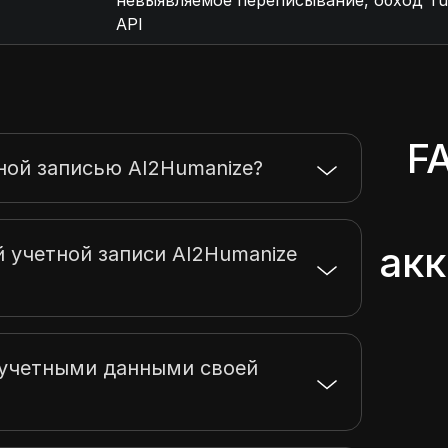
невыявляемое переписывание, обход Tur
API
F
ной записью AI2Humanize?
акк
й учетной записи AI2Humanize
 учетными данными своей