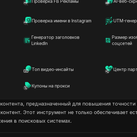
Проверка FB Рекламы
AI-веб-скр
й. Независимо от того, выберете ли вы
еограниченный план для расширенных
Проверка имени в Instagram
UTM-генер
го. Поднимите создание контента на новый
им пользователям легко получить доступ к
Генератор заголовков
Размер изо
LinkedIn
соцсетей
нтеллект Переписчик
Невыявляемый ИИ
AI API
Топ видео-инсайты
Центр пар
Купоны на прокси
 контента, предназначенный для повышения точности 
онтент. Этот инструмент не только обеспечивает ест
ения в поисковых системах.