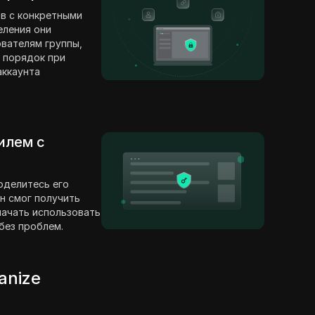
в с конкретными
еления они
вателям группы,
 порядок при
аккаунта
илем с
оделитесь его
н смог получить
 начать использовать
без проблем.
anize