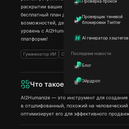
Проверка прокси
раскрытии ваших учетных данных или пароле
бесплатный план для базовых функций или н
Проверщик теневой
возможностей, делиться стало проще просто
блокировки Twitter
уровень с AI2Humanize и позвольте нескольк
AI генератор хэштегов
платформе!
Последние новости
Гуманизатор ИИ
Обходчик ИИ
Искусственный и
Блог
Эйрдроп
Что такое AI2Humanize?
AI2Humanize — это инструмент для создания
в отшлифованный, похожий на человеческий к
оптимизирует его для эффективного продвиж