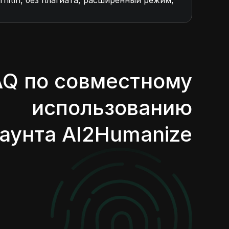
nitin, без плагиата, расширенный режим,
AQ по совместному
использованию
аунта AI2Humanize